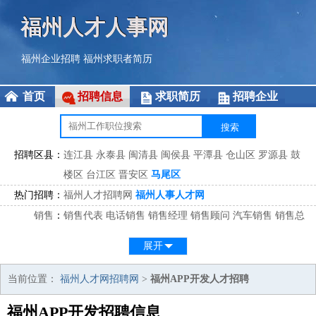
福州人才人事网
福州企业招聘
福州求职者简历
首页
招聘信息
求职简历
招聘企业
招聘区县：
连江县
永泰县
闽清县
闽侯县
平潭县
仓山区
罗源县
鼓
楼区
台江区
晋安区
马尾区
热门招聘：
福州人才招聘网
福州人事人才网
销售
：
销售代表
电话销售
销售经理
销售顾问
汽车销售
销售总
监
医药销售
网络销售
区域销售
客户经理
销售顾问
展开
市场
：
市场专员
市场经理
市场拓展
市场调研
市场策划
策划经
理
当前位置：
福州人才网招聘网
>
福州APP开发人才招聘
客服
：
客服专员
电话客服
客服经理
售后服务
客户关系
客服总
福州APP开发招聘信息
监