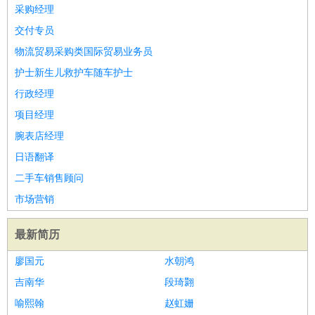
餐饮类
：
厨师
服务员
传菜员
面点师
洗碗工
后厨
杂工
学徒
咖啡
采购经理
师
茶艺师
迎宾
交付专员
酒店/旅游
：
酒店前台
酒店服务员
行李员
大堂经理
酒店管理
酒店管
物流贸易采购类国际贸易业务员
家
导游
旅游顾问
签证专员
订票员
试睡师
护士新生儿救护车随车护士
超市/销售
：
促销导购
营业员
收银员
理货员
食品加工
品类管理
店长
行政经理
美容/美发
：
发型师
美容师
化妆师
美甲师
美发助理
洗头工
美体师
项目经理
美容顾问
美容助理
美容店长
宠物美容
腕表店经理
保健/按摩
：
按摩师
针灸推拿
足疗师
搓澡工
盲人按摩
日语翻译
娱乐/影视
：
礼仪
调酒师
摄影师
主持人
配音员
后期制作
场务
群众
二手车销售顾问
演员
音效师
灯光师
编剧
主播
市场营销
技术开发
：
程序员
网页设计
技术专员
软件工程师
测试工程师
运维
工程师
技术支持
硬件工程师
系统工程师
通信工程师
数
最新简历
据工程师
前端工程师
APP开发
算法工程师
廖国元
水朝鸿
产品管理
：
产品经理
产品运营
产品助理
项目经理
高级产品经理
产
吉南华
段琦翾
品实习生
SEO
喻熙翰
赵虹姗
电子/电气
：
无线电
电路工程
自动化
电子维修
产品工艺