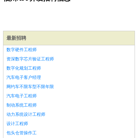
公关
：
公关员
公关经理
媒介专员
媒介经理
会展专员
技工/工人
：
普工
电工
木工
钳工
焊工
钣金工
锅炉工
油漆工
缝纫工
维修工
水暖工
车工
叉车工
手机维修
电梯工
操作工
包
装工
水泥工
钢筋工
纺织工
管道工
样衣工
装卸工
最新招聘
生产/研发
：
质量管理
生产组长
车间主任
工艺设计
生产总监
高级工
数字硬件工程师
程师
资深数字芯片验证工程师
机械/仪表
：
机械工程
仪器仪表
机电
版图设计
数字化规划工程师
司机
：
商务司机
客车司机
货车司机
出租车司机
班车司机
驾校
汽车电子客户经理
教练
带车司机
地铁司机
高铁司机
小车司机
快车司机
专
网约车不限车型不限年限
车司机
汽车电子工程师
物流/仓储
：
快递员
仓库管理
搬运工
物流专员
物流经理
调度员
制动系统工程师
贸易/采购
：
外贸专员
外贸经理
采购员
采购经理
商务专员
报关员
买
手
动力系统设计工程师
保险/理赔
：
保险推销
保险顾问
核保理赔
保险经纪人
保险精算师
契
设计工程师
约管理
保险内勤
包头仓管操作工