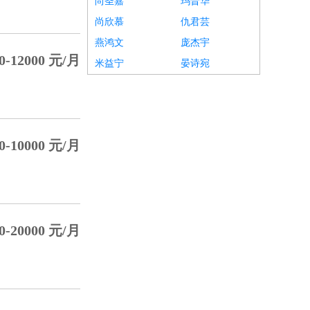
尚圣嘉
玛晋华
尚欣慕
仇君芸
燕鸿文
庞杰宇
0-12000 元/月
米益宁
晏诗宛
0-10000 元/月
0-20000 元/月