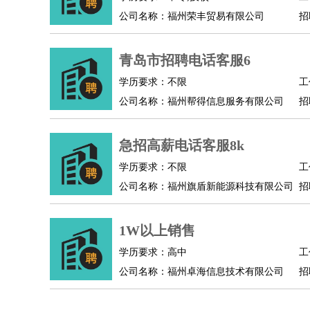
公司名称：福州荣丰贸易有限公司
招
人事/行政
：
文员
前台
秘书
人事专员
人事经理
行政助理
高级管理
：
总监
总裁助理
副总裁
总经理
合伙人
CEO
CT
青岛市招聘电话客服6
农林牧渔
：
养殖人员
饲养业务
农艺师
畜牧师
饲料研发
好玩职业
：
酒店试睡员
美食品尝师
旅游体验师
职业拥抱
学历要求：不限
工
公司名称：福州帮得信息服务有限公司
招
急招高薪电话客服8k
学历要求：不限
工
公司名称：福州旗盾新能源科技有限公司
招
1W以上销售
学历要求：高中
工
公司名称：福州卓海信息技术有限公司
招