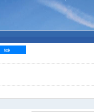
泥工
钢筋工
纺织工
管道工
样衣工
装卸工