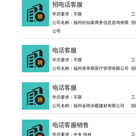
物业管理
：
物业维修
物业管理
物业招商
物业经理
招电话客服
淘宝/网店
：
淘宝客服
淘宝美工
淘宝店长
淘宝推广
淘宝装
学历要求：不限
工
财务/会计
：
会计
财务
出纳
审计
税务
财务分析
成本管理
公司名称：福州好似家商务信息咨询有限
招
教育/培训
：
教师
家教
幼教
教学管理
学术研究
培训策划
公司
银行/证券
：
理财顾问
证券分析
银行柜员
拍卖师
操盘手
银
律师/法务
：
律师
律师助理
法务专员
专利顾问
合同管理
电话客服
广告/咨询
：
文案
广告制作
咨询顾问
创意总监
广告策划
会
学历要求：不限
工
美术/设计
：
服装设计
平面设计
美编
家具设计
美术老师
室
公司名称：福州美蒂斯医疗管理有限公司
招
编辑/出版
：
编辑
记者
出版
发行
专栏作家
排版设计
翻译/语言
：
英语翻译
日语翻译
俄语翻译
韩语翻译
法语翻
电话客服
医疗/药剂
：
医生
护士
药剂师
理疗师
导医
营养师
心理医
学历要求：不限
工
运动/健身
：
健身教练
瑜伽教练
舞蹈老师
游泳教练
台球教
公司名称：福州金明水暖建材有限公司
招
环境保护
：
污水处理
环保检测
环境管理
环境绿化
水质检
政府公务
：
电话客服销售
房地产
：
房产销售
置业顾问
房产客服
房产策划
房产店
学历要求：中专,技校
工
建筑/装修
：
土木工程
工程监理
造价师
安全专员
项目管理