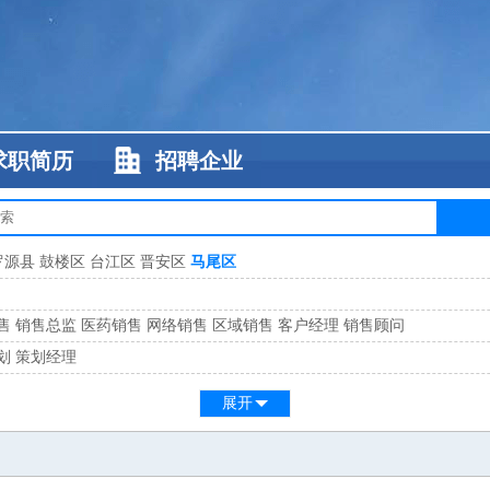
求职简历
招聘企业
罗源县
鼓楼区
台江区
晋安区
马尾区
售
销售总监
医药销售
网络销售
区域销售
客户经理
销售顾问
划
策划经理
系
客服总监
展开
工
缝纫工
维修工
水暖工
车工
叉车工
手机维修
电梯工
操作工
包装工
水
监
高级工程师