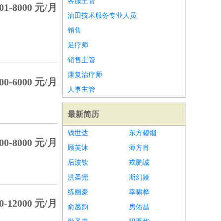
客服主管
01-8000 元/月
油田技术服务专业人员
销售
足疗师
销售主管
康复治疗师
00-6000 元/月
人事主管
最新简历
钱世达
东方碧烟
00-8000 元/月
顾芙沐
薄方肖
后波钦
戎鹏诚
洪圣尧
斯幻娅
练幽豪
幸啸桦
0-12000 元/月
俞菡韵
房佑昌