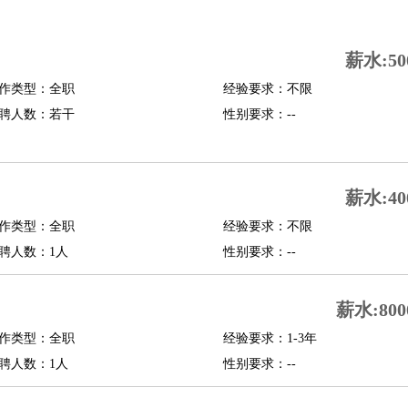
司机
驾校教练
带车司机
地铁司机
高铁司机
小车司机
快车司机
专车司机
薪水:50
度员
作类型：全职
经验要求：不限
报关员
买手
聘人数：若干
性别要求：--
精算师
契约管理
保险内勤
学徒
咖啡师
茶艺师
迎宾
理
酒店管家
导游
旅游顾问
签证专员
订票员
试睡师
薪水:40
管理
店长
作类型：全职
经验要求：不限
美体师
美容顾问
美容助理
美容店长
宠物美容
聘人数：1人
性别要求：--
场务
群众演员
音效师
灯光师
编剧
主播
薪水:800
程师
运维工程师
技术支持
硬件工程师
系统工程师
通信工程师
数据工程
品经理
作类型：全职
产品实习生
SEO
经验要求：1-3年
聘人数：1人
性别要求：--
师
送水工
家庭管家