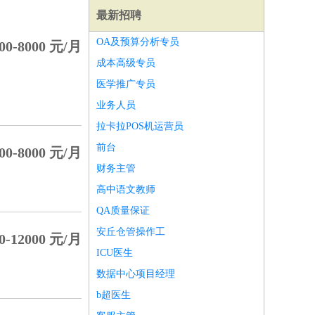
最新招聘
OA及预算分析专员
00-8000 元/月
成本高级专员
医学推广专员
业务人员
拉卡拉POS机运营员
前台
00-8000 元/月
财务主管
高中语文教师
QA质量保证
安丘仓管操作工
0-12000 元/月
师
前端工程师
APP开发
算法工程师
ICU医生
数据中心项目经理
b超医生