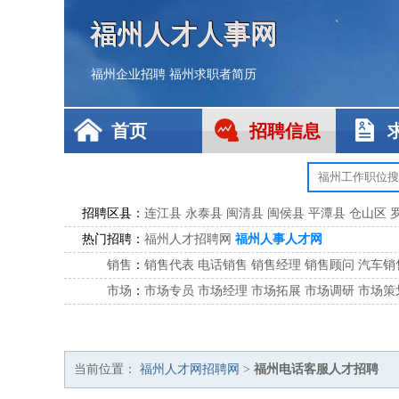
福州人才人事网
福州企业招聘
福州求职者简历
首页
招聘信息
招聘区县：
连江县
永泰县
闽清县
闽侯县
平潭县
仓山区
热门招聘：
福州人才招聘网
福州人事人才网
销售
：
销售代表
电话销售
销售经理
销售顾问
汽车销
市场
：
市场专员
市场经理
市场拓展
市场调研
市场策
客服
：
客服专员
电话客服
客服经理
售后服务
客户关
公关
：
公关员
公关经理
媒介专员
媒介经理
会展专员
技工/工人
：
普工
电工
木工
钳工
焊工
钣金工
锅炉工
油漆
当前位置：
福州人才网招聘网
>
福州电话客服人才招聘
生产/研发
：
质量管理
生产组长
车间主任
工艺设计
生产总