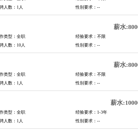
聘人数：1人
性别要求：--
行政主管
招聘专员
招聘经理
猎头顾问
培训专员
O
CFO
CPO
薪水:800
师
酒店试睡员
狗粮试吃员
手模
陪跑族
网购砍价师
色彩搭配师
品酒师
作类型：全职
经验要求：不限
聘人数：10人
性别要求：--
薪水:800
作类型：全职
经验要求：不限
聘人数：1人
性别要求：--
薪水:1000
作类型：全职
经验要求：1-3年
聘人数：1人
性别要求：--