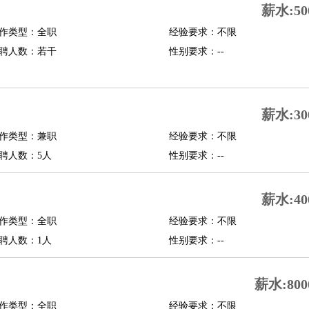
薪水:50
修
淘宝策划
淘宝模特
作类型：全职
经验要求：不限
聘人数：若干
性别要求：--
课程顾问
行经理
信贷管理
薪水:30
展策划
婚礼策划
媒介策划
咨询经理
客户主管
摄影师
作类型：兼职
经验要求：不限
内设计
包装设计
动画设计
珠宝设计
店面设计
UI设计
聘人数：5人
性别要求：--
译
德语翻译
小语种
薪水:40
生
中医
作类型：全职
经验要求：不限
练
高尔夫助理
体育解说员
体育记者
足球教练
聘人数：1人
性别要求：--
测员
薪水:800
员
房产中介
房产内勤
房产评估师
作类型：全职
经验要求：不限
园林设计
测绘员
建筑工
装修工