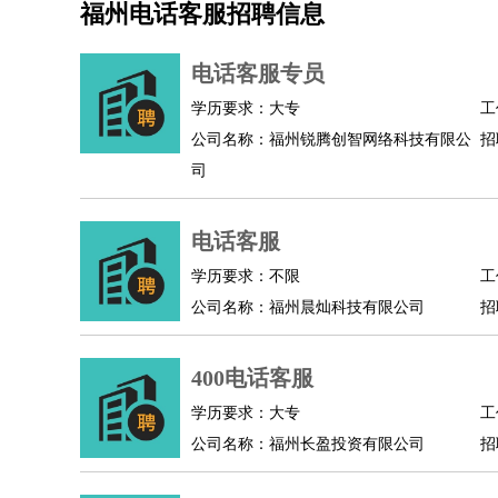
福州电话客服招聘信息
机械/仪表
：
机械工程
仪器仪表
机电
版图设计
司机
：
商务司机
客车司机
货车司机
出租车司机
班车
电话客服专员
物流/仓储
：
快递员
仓库管理
搬运工
物流专员
物流经理
调
学历要求：大专
工
贸易/采购
：
外贸专员
外贸经理
采购员
采购经理
商务专员
公司名称：福州锐腾创智网络科技有限公
招
保险/理赔
：
保险推销
保险顾问
核保理赔
保险经纪人
保险
司
餐饮类
：
厨师
服务员
传菜员
面点师
洗碗工
后厨
杂工
酒店/旅游
：
酒店前台
酒店服务员
行李员
大堂经理
酒店管
电话客服
超市/销售
：
促销导购
营业员
收银员
理货员
食品加工
品类
学历要求：不限
工
美容/美发
：
发型师
美容师
化妆师
美甲师
美发助理
洗头工
公司名称：福州晨灿科技有限公司
招
保健/按摩
：
按摩师
针灸推拿
足疗师
搓澡工
盲人按摩
娱乐/影视
：
礼仪
调酒师
摄影师
主持人
配音员
后期制作
400电话客服
技术开发
：
程序员
网页设计
技术专员
软件工程师
测试工
产品管理
：
产品经理
学历要求：大专
产品运营
产品助理
项目经理
高级产
工
公司名称：福州长盈投资有限公司
招
电子/电气
：
无线电
电路工程
自动化
电子维修
产品工艺
家政/安保
：
保洁
保姆
保安
月嫂
钟点工
洗衣工
护工
育婴