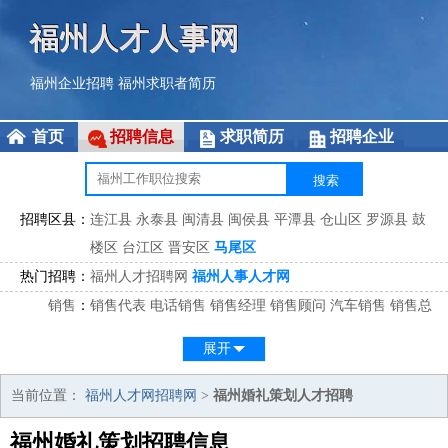
福州人才人事网
福州企业招聘
福州求职者简历
首页
招聘信息
求职简历
招聘企业
招聘区县：
连江县
永泰县
闽清县
闽侯县
平潭县
仓山区
罗源县
鼓
楼区
台江区
晋安区
马尾区
热门招聘：
福州人才招聘网
福州人事人才网
销售
：
销售代表
电话销售
销售经理
销售顾问
汽车销售
销售总
监
医药销售
网络销售
区域销售
客户经理
销售顾问
展开
市场
：
市场专员
市场经理
市场拓展
市场调研
市场策划
策划经
理
当前位置：
福州人才网招聘网
>
福州婚礼策划人才招聘
客服
：
客服专员
电话客服
客服经理
售后服务
客户关系
客服总
福州婚礼策划招聘信息
监