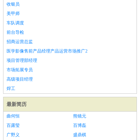
餐饮类
：
厨师
服务员
传菜员
面点师
洗碗工
后厨
杂工
学徒
咖啡
收银员
师
茶艺师
迎宾
美甲师
酒店/旅游
：
酒店前台
酒店服务员
行李员
大堂经理
酒店管理
酒店管
车队调度
家
导游
旅游顾问
签证专员
订票员
试睡师
前台导检
超市/销售
：
促销导购
营业员
收银员
理货员
食品加工
品类管理
店长
招商运营总监
美容/美发
：
发型师
美容师
化妆师
美甲师
美发助理
洗头工
美体师
医学影像售前产品经理产品运营市场推广2
美容顾问
美容助理
美容店长
宠物美容
项目管理部经理
保健/按摩
：
按摩师
针灸推拿
足疗师
搓澡工
盲人按摩
市场拓展专员
娱乐/影视
：
礼仪
调酒师
摄影师
主持人
配音员
后期制作
场务
群众
高级项目经理
演员
音效师
灯光师
编剧
主播
焊工
技术开发
：
程序员
网页设计
技术专员
软件工程师
测试工程师
运维
工程师
技术支持
硬件工程师
系统工程师
通信工程师
数
最新简历
据工程师
前端工程师
APP开发
算法工程师
曲何恒
熊镜元
产品管理
：
产品经理
产品运营
产品助理
项目经理
高级产品经理
产
百露莹
百博磊
品实习生
SEO
广野义
盛鼎棋
电子/电气
：
无线电
电路工程
自动化
电子维修
产品工艺