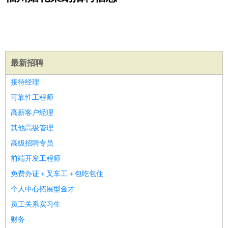
公关
：
公关员
公关经理
媒介专员
媒介经理
会展专员
技工/工人
：
普工
电工
木工
钳工
焊工
钣金工
锅炉工
油漆工
缝纫工
维修工
水暖工
车工
叉车工
手机维修
电梯工
操作工
包
装工
水泥工
钢筋工
纺织工
管道工
样衣工
装卸工
最新招聘
生产/研发
：
质量管理
生产组长
车间主任
工艺设计
生产总监
高级工
接待经理
程师
可靠性工程师
机械/仪表
：
机械工程
仪器仪表
机电
版图设计
高薪客户经理
司机
：
商务司机
客车司机
货车司机
出租车司机
班车司机
驾校
其他高级管理
教练
带车司机
地铁司机
高铁司机
小车司机
快车司机
专
高级招聘专员
车司机
前端开发工程师
物流/仓储
：
快递员
仓库管理
搬运工
物流专员
物流经理
调度员
免费办证＋叉车工＋包吃包住
贸易/采购
：
外贸专员
外贸经理
采购员
采购经理
商务专员
报关员
买
手
个人中心拓展型金才
保险/理赔
：
保险推销
保险顾问
核保理赔
保险经纪人
保险精算师
契
员工关系实习生
约管理
保险内勤
财务