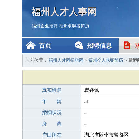
福州人才人事网
福州企业招聘
福州求职者简历
首页
招聘信息
当前位置：
福州人才网招聘网
>
福州个人求职简历
>
瞿娇
真实姓名
瞿娇佩
年 龄
31
婚姻状况
-
身 高
-
户口所在
湖北省随州市曾都区