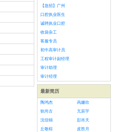
【急招】广州
口腔执业医生
诚聘执业口腔
收袋杂工
客服专员
初中高审计员
工程审计副经理
审计助理
审计经理
最新简历
陶鸿杰
呙姗欣
狄尚古
亢辰宇
沈信锦
彭肖天
丘敬棕
皮胜月