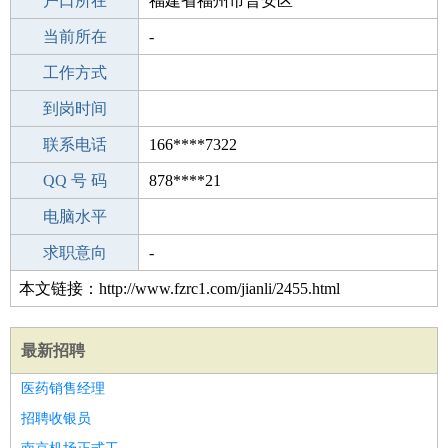
毕业学校
户口所在
中学
福建省福州市晋安区
所学专业
当前所在
-
-
工作经验
工作方式
14
驾 照
到岗时间
未知
期望月薪
联系电话
166****7322
手机号码
QQ 号 码
166****7322
878****21
微信号码
电脑水平
166****7322
外语水平
求职意向
-
本文链接：http://www.fzrc1.com/jianli/2455.html
最新招聘
医药销售经理
招聘收银员