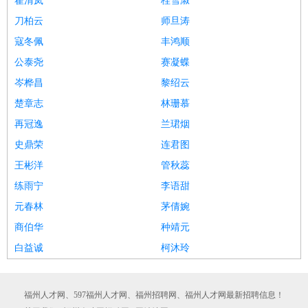
翟清岚
桂雪淑
刀柏云
师旦涛
寇冬佩
丰鸿顺
公泰尧
赛凝蝶
岑桦昌
黎绍云
楚章志
林珊慕
再冠逸
兰珺烟
史鼎荣
连君图
王彬洋
管秋蕊
练雨宁
李语甜
元春林
茅倩婉
商伯华
种靖元
白益诚
柯沐玲
福州人才网、597福州人才网、福州招聘网、福州人才网最新招聘信息！