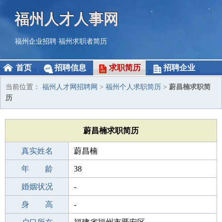
福州人才人事网
福州企业招聘
福州求职者简历
首页
招聘信息
求职简历
招聘企业
当前位置：
福州人才网招聘网
>
福州个人求职简历
>
蔚昌楠求职简
历
蔚昌楠求职简历
真实姓名
蔚昌楠
性 别
年 龄
男
38
出生年月
婚姻状况
1988-05-24
-
学 历
身 高
中学
-