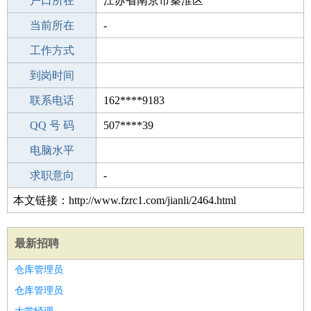
毕业学校
户口所在
临沂天宝镇中学
江苏省南京市秦淮区
所学专业
当前所在
-
-
工作经验
工作方式
3
驾 照
到岗时间
B照
期望月薪
联系电话
162****9183
手机号码
QQ 号 码
162****9183
507****39
微信号码
电脑水平
162****9183
外语水平
求职意向
-
本文链接：http://www.fzrc1.com/jianli/2464.html
最新招聘
仓库管理员
仓库管理员