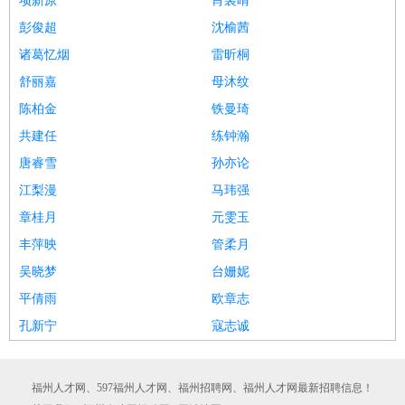
项新原
肖裳晴
彭俊超
沈榆茜
诸葛忆烟
雷昕桐
舒丽嘉
母沐纹
陈柏金
铁曼琦
共建任
练钟瀚
唐睿雪
孙亦论
江梨漫
马玮强
章桂月
元雯玉
丰萍映
管柔月
吴晓梦
台姗妮
平倩雨
欧章志
孔新宁
寇志诚
福州人才网、597福州人才网、福州招聘网、福州人才网最新招聘信息！