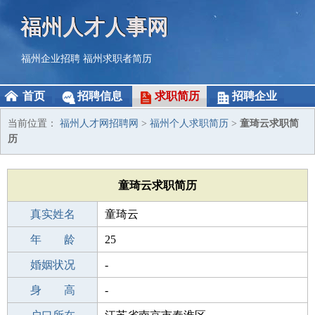
福州人才人事网
福州企业招聘
福州求职者简历
首页
招聘信息
求职简历
招聘企业
当前位置：
福州人才网招聘网
>
福州个人求职简历
>
童琦云求职简
历
童琦云求职简历
真实姓名
童琦云
性 别
年 龄
女
25
出生年月
婚姻状况
2001-08-29
-
学 历
身 高
高中
-