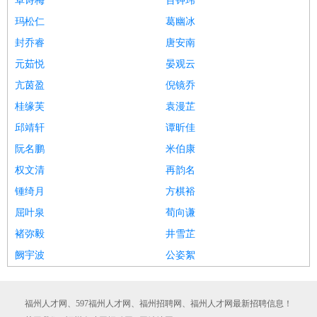
卓诗梅
百钟玮
玛松仁
葛幽冰
封乔睿
唐安南
元茹悦
晏观云
亢茵盈
倪镜乔
桂缘芙
袁漫芷
邱靖轩
谭昕佳
阮名鹏
米伯康
权文清
再韵名
锺绮月
方棋裕
屈叶泉
荀向谦
褚弥毅
井雪芷
阙宇波
公姿絮
福州人才网、597福州人才网、福州招聘网、福州人才网最新招聘信息！