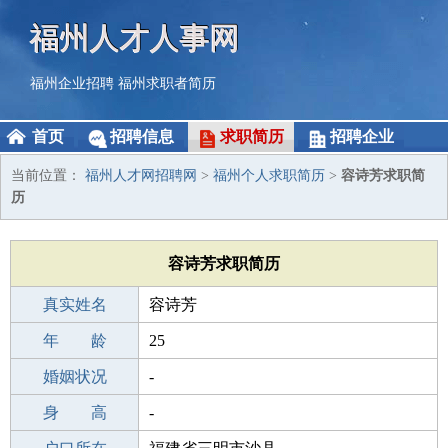
福州人才人事网
福州企业招聘
福州求职者简历
首页
招聘信息
求职简历
招聘企业
当前位置：
福州人才网招聘网
>
福州个人求职简历
>
容诗芳求职简
历
容诗芳求职简历
真实姓名
容诗芳
性 别
年 龄
女
25
出生年月
婚姻状况
2001-05-06
-
学 历
身 高
高中
-