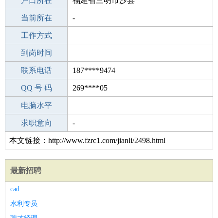
毕业学校
户口所在
高中
福建省三明市沙县
所学专业
当前所在
-
-
工作经验
工作方式
3
驾 照
到岗时间
无
期望月薪
联系电话
187****9474
手机号码
QQ 号 码
187****9474
269****05
微信号码
电脑水平
187****9474
外语水平
求职意向
-
本文链接：http://www.fzrc1.com/jianli/2498.html
最新招聘
cad
水利专员