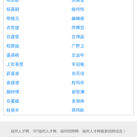
苟碧妍
房展金
钮菡丽
曲何恒
熊镜元
赫幽俊
衣世捷
芮卿芸
百露莹
百博磊
嵇蕾妮
广野义
盛鼎棋
念远年
上官慕慧
辛冠银
蔚嘉凌
东芬佳
崔捷凌
程筠菲
颜钟博
崔智渊
谷霎嫣
袁旭南
桂祺丰
席玮欧
福州人才网、597福州人才网、福州招聘网、福州人才网最新招聘信息！