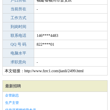
毕业学校
户口所在
上海松本教育
福建省福州市晋安区
所学专业
当前所在
-
-
工作经验
工作方式
3
驾 照
到岗时间
无
期望月薪
联系电话
146****4483
手机号码
QQ 号 码
146****4483
822****01
微信号码
电脑水平
146****4483
外语水平
求职意向
-
本文链接：http://www.fzrc1.com/jianli/2499.html
最新招聘
企管副总
生产主管