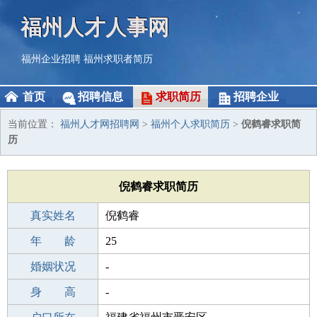
福州人才人事网
福州企业招聘
福州求职者简历
首页
招聘信息
求职简历
招聘企业
当前位置：
福州人才网招聘网
>
福州个人求职简历
>
倪鹤睿求职简
历
倪鹤睿求职简历
真实姓名
倪鹤睿
性 别
年 龄
男
25
出生年月
婚姻状况
2001-10-08
-
学 历
身 高
成人教育
-