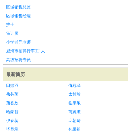
区域销售总监
区域销售经理
护士
审计员
小学辅导老师
威海市招聘行车工1人
高级招聘专员
最新简历
田娜羽
仇冠泽
岳芬菡
太妙玲
蒲香欣
临果敬
哈豪智
芮婉淑
伊春蕊
邱朝琦
毕鼎承
包果祖