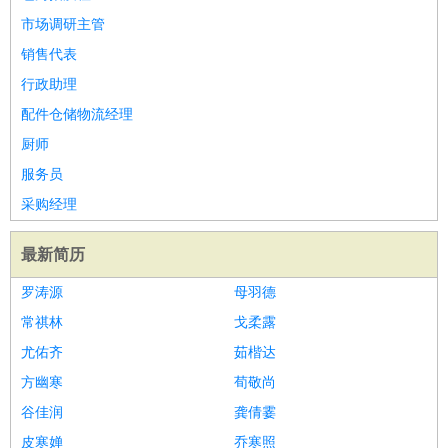
市场调研主管
销售代表
行政助理
配件仓储物流经理
厨师
服务员
采购经理
最新简历
罗涛源
母羽德
常祺林
戈柔露
尤佑齐
茹楷达
方幽寒
荀敬尚
谷佳润
龚倩霎
皮寒婵
乔寒照