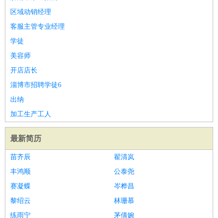
区域动销经理
客服主管专业经理
学徒
美容师
开店店长
淄博市招聘学徒6
出纳
加工生产工人
最新简历
苗齐辰
翟清岚
丰鸿顺
公泰尧
赛凝蝶
岑桦昌
黎绍云
林珊慕
练雨宁
茅倩婉