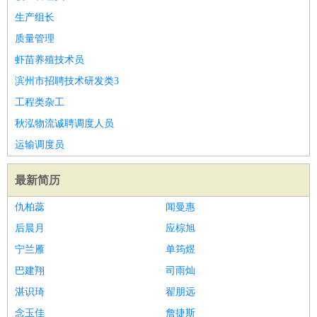
生产组长
质量管理
虾苗养殖技术员
滨州市招聘技术研发类3
工程类杂工
秋泓物流诚聘调度人员
运输调度员
最新简历
仇柏蕊
闻曼惠
后晨月
应棕旭
宁兰雁
单筠煜
巴建翔
司雨灿
湛识琦
翟朋远
念玉佳
詹捷斯