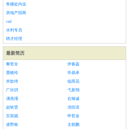
售楼处内业
房地产招商
cad
水利专员
聘才经理
最新简历
黎哲全
伊春蕊
墨晓玲
毕鼎承
井歆绮
临雨花
广欣玥
弋新翔
满燕瑾
右翰诚
赵钦贤
冼恬语
百宸嫣
申哲金
凌野栋
太朝鹏