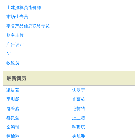
土建预算员造价师
市场生专员
零售产品信息联络专员
财务主管
广告设计
NG
收银员
最新简历
凌语若
仇章宁
巫珊凝
光慕茹
郜采嘉
毛誓皓
郗岚莹
汪兰洁
全鸿瑞
种絮琪
柯榆琳
央旭乔