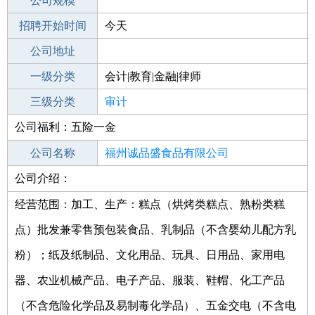
工作地点
公司规模
福州鼓楼区
招聘开始时间
公司电话
今天
招聘结束时间
公司地址
2022-10-21
一级分类
会计|教育|金融|律师
二级分类
三级分类
财务/会计
审计
公司福利：五险一金
其他行业
不限
公司名称
福州诚品盛食品有限公司
公司介绍：
公司类型
有限责任公司(自然人投资或控股)
经营范围：加工、生产：糕点（烘烤类糕点、熟粉类糕
点）批发兼零售预包装食品、乳制品（不含婴幼儿配方乳
粉）；纸及纸制品、文化用品、玩具、日用品、家用电
器、农业机械产品、电子产品、服装、鞋帽、化工产品
（不含危险化学品及易制毒化学品）、五金交电（不含电