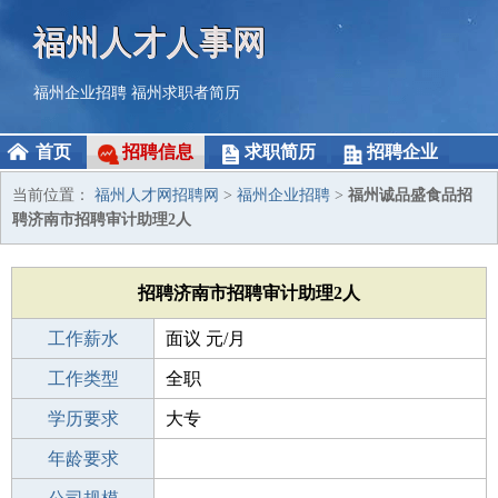
福州人才人事网
福州企业招聘
福州求职者简历
首页
招聘信息
求职简历
招聘企业
当前位置：
福州人才网招聘网
>
福州企业招聘
>
福州诚品盛食品招
聘济南市招聘审计助理2人
招聘济南市招聘审计助理2人
工作薪水
面议 元/月
招聘人数
工作类型
2人
全职
性别要求
学历要求
-
大专
工作经验
年龄要求
不限