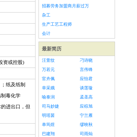
招募劳务加盟商月薪过万
杂工
生产工艺工程师
会计
最新简历
汪萱纹
刁诗晓
投资或控股)
万若元
言伟锋
官卉佩
应怡君
）；纸及纸制
幸采娥
谈莲璇
易制毒化学
喻泰润
孟圣高
术的进出口，但
司马妙婕
应棕旭
明瑶茵
宁兰雁
）
单筠煜
缪映秋
巴建翔
司雨灿