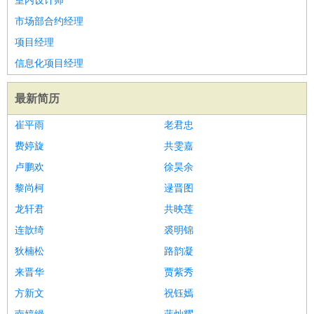
室内设计师
市场部合约经理
项目经理
信息化项目经理
最新简历
崔平雨
老君忠
费婷旋
共雯嘉
卢鹏欢
徐昊余
黎尚柯
逯晋图
龙轩君
共映莲
连歆绮
裘明锦
狄楠松
路韵凝
来晋华
贾紫秀
方新文
祝钰嫣