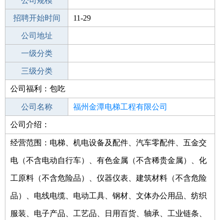
工作地点
公司规模
福州闽侯县
招聘开始时间
公司电话
11-29
招聘结束时间
公司地址
2022-01-27
一级分类
二级分类
三级分类
公司福利：包吃
其他行业
商务服务业
公司名称
福州金潭电梯工程有限公司
公司介绍：
公司类型
有限责任公司(自然人投资或控股)
经营范围：电梯、机电设备及配件、汽车零配件、五金交
电（不含电动自行车）、有色金属（不含稀贵金属）、化
工原料（不含危险品）、仪器仪表、建筑材料（不含危险
品）、电线电缆、电动工具、钢材、文体办公用品、纺织
服装、电子产品、工艺品、日用百货、轴承、工业链条、