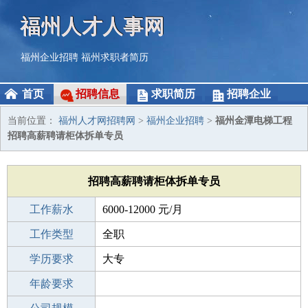
福州人才人事网
福州企业招聘
福州求职者简历
首页
招聘信息
求职简历
招聘企业
当前位置：
福州人才网招聘网
>
福州企业招聘
>
福州金潭电梯工程
招聘高薪聘请柜体拆单专员
招聘高薪聘请柜体拆单专员
工作薪水
6000-12000 元/月
招聘人数
工作类型
1人
全职
性别要求
学历要求
-
大专
工作经验
年龄要求
1-3年