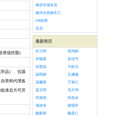
俄语市场专员
饶河仓管操作工
DR技师
店员
最新简历
长兰明
危鸿刚
投资或控股)
衣镜霖
吾佳芍
全慧岚
于皓元
化学品）、仪器
温熙婧
孔渊健
；自营和代理各
温佩蓉
丌海江
门批准后方可开
孟古明
毛方鸿
司旭尧
尚昌余
满涛东
褚珺菲
魏新荣
魏圣仁