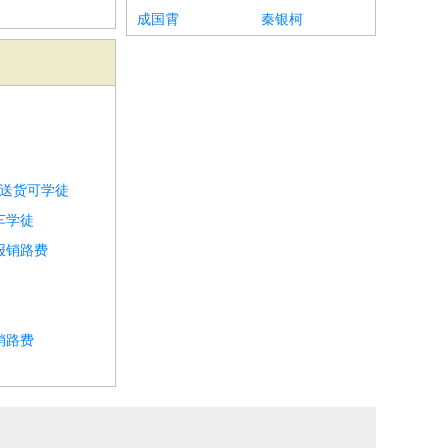
成国霄
秦银柯
千送货可学徒
车学徒
报销路费
销路费