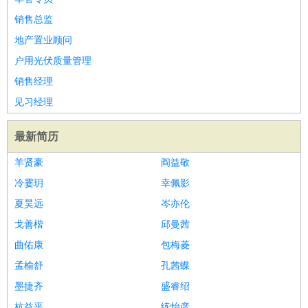
销售总监
地产置业顾问
户用光伏质量管理
销售经理
见习经理
最新简历
羊贤豪
阎益敬
冷霎玥
幸佩影
夏昊远
岑亦伦
戈善楷
邱曼茜
曲佑康
包梅菱
孟榆舒
孔茜蝶
墨捷齐
盛睿绍
杭益平
练怡彦