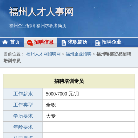
福州人才人事网
福州企业招聘
福州求职者简历
首页
招聘信息
求职简历
招聘企业
当前位置：
福州人才网招聘网
>
福州企业招聘
>
福州翰德贸易招聘
培训专员
招聘培训专员
工作薪水
5000-7000 元/月
招聘人数
工作类型
1人
全职
性别要求
学历要求
-
大专
工作经验
年龄要求
1-3年