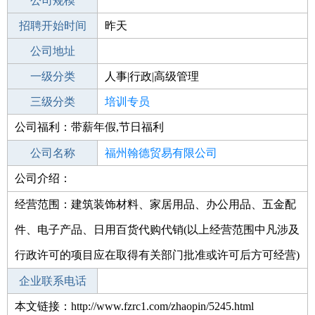
工作地点
公司规模
福州永泰县
招聘开始时间
公司电话
昨天
招聘结束时间
公司地址
2021-09-30
一级分类
人事|行政|高级管理
二级分类
三级分类
人事/行政
培训专员
公司福利：带薪年假,节日福利
其他行业
不限
公司名称
福州翰德贸易有限公司
公司介绍：
公司类型
有限责任公司(自然人投资或控股)
经营范围：建筑装饰材料、家居用品、办公用品、五金配
件、电子产品、日用百货代购代销(以上经营范围中凡涉及
行政许可的项目应在取得有关部门批准或许可后方可经营)
企业联系电话
本文链接：http://www.fzrc1.com/zhaopin/5245.html