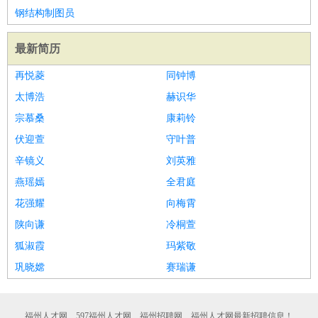
钢结构制图员
最新简历
再悦菱
同钟博
太博浩
赫识华
宗慕桑
康莉铃
伏迎萱
守叶普
辛镜义
刘英雅
燕瑶嫣
全君庭
花强耀
向梅霄
陕向谦
冷桐萱
狐淑霞
玛紫敬
巩晓嫦
赛瑞谦
福州人才网、597福州人才网、福州招聘网、福州人才网最新招聘信息！