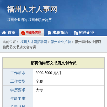
福州人才人事网
福州企业招聘
福州求职者简历
首页
招聘信息
求职简历
招聘企业
当前位置：
福州人才网招聘网
>
福州企业招聘
>
福州李村农业招聘
信尚艺文书店文创专员
招聘信尚艺文书店文创专员
工作薪水
3000-5000 元/月
招聘人数
工作类型
1人
全职
性别要求
学历要求
-
大专
工作经验
年龄要求
1-3年