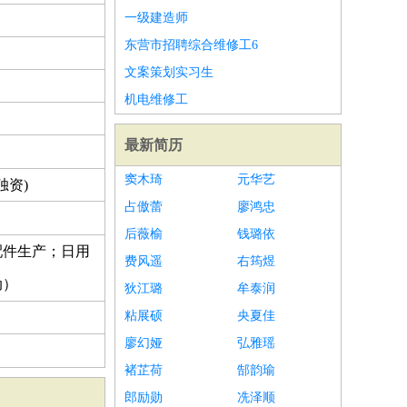
一级建造师
东营市招聘综合维修工6
文案策划实习生
机电维修工
最新简历
窦木琦
元华艺
独资)
占傲蕾
廖鸿忠
后薇榆
钱璐依
配件生产；日用
费风遥
右筠煜
动）
狄江璐
牟泰润
粘展硕
央夏佳
廖幻娅
弘雅瑶
褚芷荷
郜韵瑜
郎励勋
冼泽顺