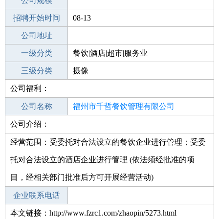
工作地点
公司规模
福州闽侯县
招聘开始时间
公司电话
08-13
招聘结束时间
公司地址
2021-09-12
一级分类
餐饮|酒店|超市|服务业
二级分类
三级分类
娱乐/影视
摄像
公司福利：
其他行业
广告/市场/媒体/艺术
公司名称
福州市千哲餐饮管理有限公司
公司介绍：
公司类型
有限责任公司(自然人投资或控股)
经营范围：受委托对合法设立的餐饮企业进行管理；受委
托对合法设立的酒店企业进行管理 (依法须经批准的项
目，经相关部门批准后方可开展经营活动)
企业联系电话
本文链接：http://www.fzrc1.com/zhaopin/5273.html