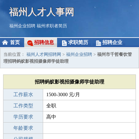
福州人才人事网
福州企业招聘
福州求职者简历
首页
招聘信息
求职简历
招聘企业
当前位置：
福州人才网招聘网
>
福州企业招聘
>
福州市千哲餐饮管
理招聘蚂蚁影视招摄像师学徒助理
招聘蚂蚁影视招摄像师学徒助理
工作薪水
1500-3000 元/月
招聘人数
工作类型
若干
全职
性别要求
学历要求
-
高中
工作经验
年龄要求
不限