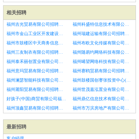
相关招聘
福州吉光贸易有限公司招聘护士
福州科盛特信息技术有限公司招聘护士
福州市金山工业区开发建设有限公司招聘护士
福州瑞建运输有限公司招聘护士
福州市鼓楼区中天商务信息咨询有限公司招聘导诊护士
福州布欧文化传媒有限公司招聘护士
福州三友制衣有限公司招聘护士长
福州随易约网络科技有限公司招聘护士
福州泰禾丽创置业有限公司招聘临床检验及分子生物学检测
福州晞望网络科技有限公司招聘口腔护士
福州意玛贸易有限公司招聘护士
福州赛鸥贸易有限公司招聘护士长
福州澜瑟智能科技有限公司招聘护士
福州鼓楼国创謇张投资中心(有限合伙)招聘口腔护士,护士
福州莆阳贸易有限公司招聘护士
福州世茂嘉泓置业有限公司招聘护士长
好孩子(中国)商贸有限公司福州分公司招聘诚聘护士
福州鼎亿信息技术有限公司招聘执业护士
福州顶鑫贸易有限公司招聘护士
福州市万滨房地产有限公司招聘口腔正畸护士
最新招聘
客户经理