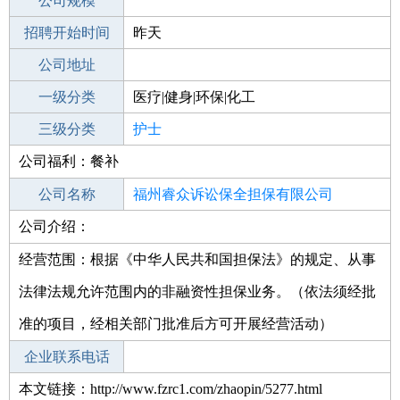
工作地点
公司规模
福州闽清县
招聘开始时间
公司电话
昨天
招聘结束时间
公司地址
2021-12-24
一级分类
医疗|健身|环保|化工
二级分类
三级分类
医疗/护理
护士
公司福利：餐补
其他行业
制药/生物工程/医护
公司名称
福州睿众诉讼保全担保有限公司
公司介绍：
公司类型
有限责任公司(自然人独资)
经营范围：根据《中华人民共和国担保法》的规定、从事
法律法规允许范围内的非融资性担保业务。（依法须经批
准的项目，经相关部门批准后方可开展经营活动）
企业联系电话
本文链接：http://www.fzrc1.com/zhaopin/5277.html