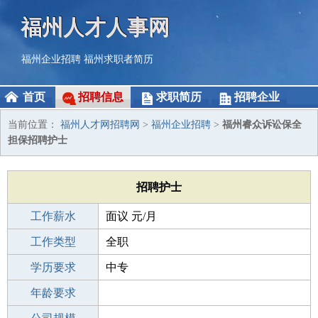
福州人才人事网
福州企业招聘
福州求职者简历
首页
招聘信息
求职简历
招聘企业
当前位置：
福州人才网招聘网
>
福州企业招聘
>
福州睿众诉讼保全
担保招聘护士
招聘护士
工作薪水
面议 元/月
招聘人数
工作类型
1人
全职
性别要求
学历要求
-
中专
工作经验
年龄要求
不限