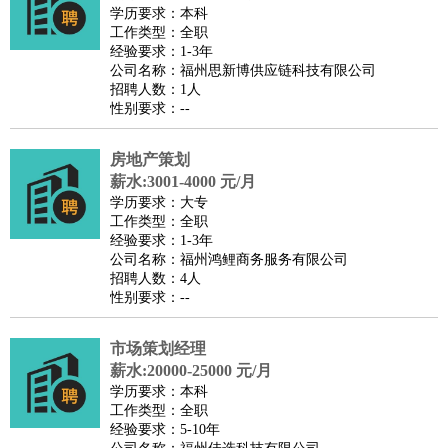
餐饮类
：
厨师
服务员
传菜员
面点师
洗碗工
后厨
杂工
学徒
咖啡
学历要求：本科
工作类型：全职
师
茶艺师
迎宾
经验要求：1-3年
酒店/旅游
：
酒店前台
酒店服务员
行李员
大堂经理
酒店管理
酒店管
公司名称：福州思新博供应链科技有限公司
招聘人数：1人
家
导游
旅游顾问
签证专员
订票员
试睡师
性别要求：--
超市/销售
：
促销导购
营业员
收银员
理货员
食品加工
品类管理
店长
美容/美发
：
发型师
美容师
化妆师
美甲师
美发助理
洗头工
美体师
房地产策划
美容顾问
美容助理
美容店长
宠物美容
薪水:3001-4000 元/月
学历要求：大专
保健/按摩
：
按摩师
针灸推拿
足疗师
搓澡工
盲人按摩
工作类型：全职
娱乐/影视
：
礼仪
调酒师
摄影师
主持人
配音员
后期制作
场务
群众
经验要求：1-3年
公司名称：福州鸿鲤商务服务有限公司
演员
音效师
灯光师
编剧
主播
招聘人数：4人
技术开发
：
程序员
网页设计
技术专员
软件工程师
测试工程师
运维
性别要求：--
工程师
技术支持
硬件工程师
系统工程师
通信工程师
数
市场策划经理
据工程师
前端工程师
APP开发
算法工程师
薪水:20000-25000 元/月
产品管理
：
产品经理
产品运营
产品助理
项目经理
高级产品经理
产
学历要求：本科
品实习生
SEO
工作类型：全职
经验要求：5-10年
电子/电气
：
无线电
电路工程
自动化
电子维修
产品工艺