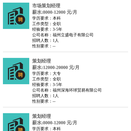
市场策划经理
译
小语种
薪水:8000-12000 元/月
医疗/药剂
：
医生
护士
药剂师
理疗师
导医
营养师
心理医生
中医
学历要求：本科
工作类型：全职
运动/健身
：
健身教练
瑜伽教练
舞蹈老师
游泳教练
台球教练
高尔夫
经验要求：3-5年
助理
体育解说员
体育记者
足球教练
公司名称：福州立盛电子有限公司
招聘人数：1人
环境保护
：
污水处理
环保检测
环境管理
环境绿化
水质检测员
性别要求：--
政府公务
：
房地产
：
房产销售
置业顾问
房产客服
房产策划
房产店员
房产中
策划经理
介
房产内勤
房产评估师
薪水:12000-20000 元/月
学历要求：大专
建筑/装修
：
土木工程
工程监理
造价师
安全专员
项目管理
园林设计
工作类型：全职
测绘员
建筑工
装修工
经验要求：3-5年
公司名称：福州深海环球贸易有限公司
人事/行政
：
文员
前台
秘书
人事专员
人事经理
行政助理
行政主管
招聘人数：1人
招聘专员
招聘经理
猎头顾问
培训专员
性别要求：--
高级管理
：
总监
总裁助理
副总裁
总经理
合伙人
CEO
CTO
CFO
策划经理
CPO
薪水:8000-12000 元/月
农林牧渔
：
养殖人员
饲养业务
农艺师
畜牧师
饲料研发
学历要求：本科