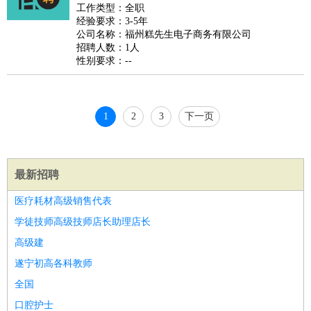
好玩职业
：
酒店试睡员
美食品尝师
旅游体验师
职业拥抱师
酒店试
工作类型：全职
经验要求：3-5年
睡员
狗粮试吃员
手模
陪跑族
网购砍价师
色彩搭配师
品
公司名称：福州糕先生电子商务有限公司
酒师
招聘人数：1人
性别要求：--
1
2
3
下一页
最新招聘
医疗耗材高级销售代表
学徒技师高级技师店长助理店长
高级建
遂宁初高各科教师
全国
口腔护士