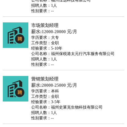
公司名称：福州佳选科技有限公司
家政/安保
：
保洁
保姆
保安
月嫂
钟点工
洗衣工
护工
育婴师
送水工
招聘人数：1人
性别要求：--
家庭管家
物业管理
：
物业维修
物业管理
物业招商
物业经理
市场策划经理
淘宝/网店
：
淘宝客服
淘宝美工
淘宝店长
淘宝推广
淘宝装修
淘宝策
薪水:12000-20000 元/月
划
淘宝模特
学历要求：大专
工作类型：全职
财务/会计
：
会计
财务
出纳
审计
税务
财务分析
成本管理
经验要求：5-10年
教育/培训
：
教师
公司名称：福州保税港太元行汽车服务有限公司
家教
幼教
教学管理
学术研究
培训策划
课程顾问
招聘人数：1人
银行/证券
：
理财顾问
证券分析
银行柜员
拍卖师
操盘手
银行经理
信
性别要求：--
贷管理
律师/法务
：
律师
律师助理
法务专员
专利顾问
合同管理
营销策划经理
薪水:20000-25000 元/月
广告/咨询
：
文案
广告制作
咨询顾问
创意总监
广告策划
会展策划
婚
学历要求：本科
礼策划
媒介策划
咨询经理
客户主管
摄影师
工作类型：全职
经验要求：3-5年
美术/设计
：
服装设计
平面设计
美编
家具设计
美术老师
室内设计
包
公司名称：福州史莱克生物科技有限公司
装设计
动画设计
珠宝设计
店面设计
UI设计
招聘人数：1人
性别要求：--
编辑/出版
：
编辑
记者
出版
发行
专栏作家
排版设计
翻译/语言
：
英语翻译
日语翻译
俄语翻译
韩语翻译
法语翻译
德语翻