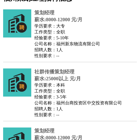
公关
：
公关员
公关经理
媒介专员
媒介经理
会展专员
策划经理
技工/工人
：
普工
电工
木工
钳工
焊工
钣金工
锅炉工
油漆工
缝纫工
薪水:8000-12000 元/月
学历要求：大专
维修工
水暖工
车工
叉车工
手机维修
电梯工
操作工
包
工作类型：全职
装工
水泥工
钢筋工
纺织工
管道工
样衣工
装卸工
经验要求：5-10年
公司名称：福州新东物流有限公司
生产/研发
：
质量管理
生产组长
车间主任
工艺设计
生产总监
高级工
招聘人数：1人
程师
性别要求：--
机械/仪表
：
机械工程
仪器仪表
机电
版图设计
司机
：
商务司机
社群传播策划经理
客车司机
货车司机
出租车司机
班车司机
驾校
薪水:25000以上 元/月
教练
带车司机
地铁司机
高铁司机
小车司机
快车司机
专
学历要求：本科
车司机
工作类型：全职
经验要求：3-5年
物流/仓储
：
快递员
仓库管理
搬运工
物流专员
物流经理
调度员
公司名称：福州台商投资区中交投资有限公司
贸易/采购
：
外贸专员
外贸经理
采购员
采购经理
商务专员
报关员
买
招聘人数：1人
性别要求：--
手
保险/理赔
：
保险推销
保险顾问
核保理赔
保险经纪人
保险精算师
契
策划经理
约管理
保险内勤
薪水:8000-12000 元/月