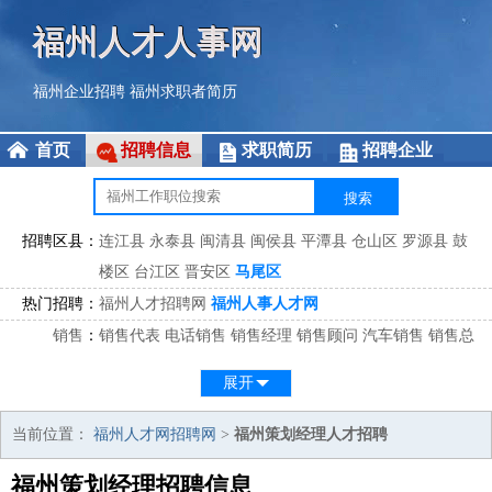
福州人才人事网
福州企业招聘
福州求职者简历
首页
招聘信息
求职简历
招聘企业
招聘区县：
连江县
永泰县
闽清县
闽侯县
平潭县
仓山区
罗源县
鼓
楼区
台江区
晋安区
马尾区
热门招聘：
福州人才招聘网
福州人事人才网
销售
：
销售代表
电话销售
销售经理
销售顾问
汽车销售
销售总
监
医药销售
网络销售
区域销售
客户经理
销售顾问
展开
市场
：
市场专员
市场经理
市场拓展
市场调研
市场策划
策划经
理
当前位置：
福州人才网招聘网
>
福州策划经理人才招聘
客服
：
客服专员
电话客服
客服经理
售后服务
客户关系
客服总
福州策划经理招聘信息
监