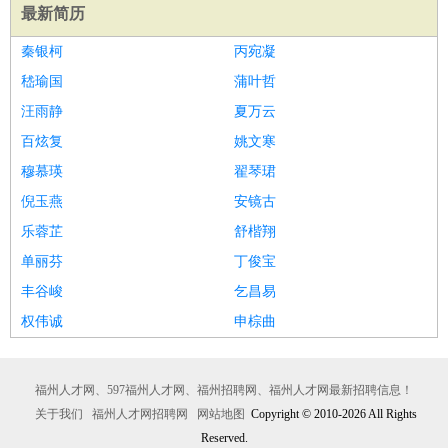
最新简历
秦银柯
丙宛凝
嵇瑜国
蒲叶哲
汪雨静
夏万云
百炫复
姚文寒
穆慕瑛
翟琴珺
倪玉燕
安镜古
乐蓉芷
舒楷翔
单丽芬
丁俊宝
丰谷峻
乞昌易
权伟诚
申棕曲
福州人才网、597福州人才网、福州招聘网、福州人才网最新招聘信息！
关于我们
福州人才网招聘网
网站地图
Copyright © 2010-2026 All Rights
Reserved.