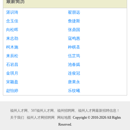
最新简历
译
小语种
湛识琦
翟朋远
医疗/药剂
：
医生
护士
药剂师
理疗师
导医
营养师
心理医生
中医
念玉佳
詹捷斯
运动/健身
：
健身教练
瑜伽教练
舞蹈老师
游泳教练
台球教练
高尔夫
向松晖
张鼎国
助理
体育解说员
体育记者
足球教练
来志劲
寇鸣惠
环境保护
：
污水处理
环保检测
环境管理
环境绿化
水质检测员
柯木施
种棋圣
政府公务
：
来辰松
伍芷筠
房地产
：
房产销售
置业顾问
房产客服
房产策划
房产店员
房产中
石岩昌
池春嫣
介
房产内勤
房产评估师
金琪月
连俊冠
建筑/装修
：
土木工程
工程监理
造价师
安全专员
项目管理
园林设计
宋颖盈
唐果永
测绘员
建筑工
装修工
赵怡婷
乐纹曦
人事/行政
：
文员
前台
秘书
人事专员
人事经理
行政助理
行政主管
招聘专员
招聘经理
猎头顾问
培训专员
高级管理
：
总监
总裁助理
副总裁
总经理
合伙人
CEO
CTO
CFO
福州人才网、597福州人才网、福州招聘网、福州人才网最新招聘信息！
CPO
关于我们
福州人才网招聘网
网站地图
Copyright © 2010-2026 All Rights
农林牧渔
：
养殖人员
饲养业务
农艺师
畜牧师
饲料研发
Reserved.