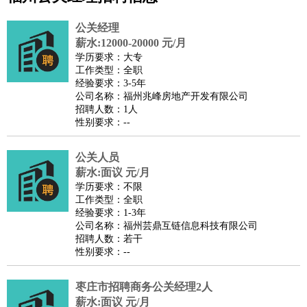
公关
：
公关员
公关经理
媒介专员
媒介经理
会展专员
公关经理
技工/工人
：
普工
电工
木工
钳工
焊工
钣金工
锅炉工
油漆工
缝纫工
薪水:12000-20000 元/月
学历要求：大专
维修工
水暖工
车工
叉车工
手机维修
电梯工
操作工
包
工作类型：全职
装工
水泥工
钢筋工
纺织工
管道工
样衣工
装卸工
经验要求：3-5年
公司名称：福州兆峰房地产开发有限公司
生产/研发
：
质量管理
生产组长
车间主任
工艺设计
生产总监
高级工
招聘人数：1人
程师
性别要求：--
机械/仪表
：
机械工程
仪器仪表
机电
版图设计
司机
：
商务司机
公关人员
客车司机
货车司机
出租车司机
班车司机
驾校
薪水:面议 元/月
教练
带车司机
地铁司机
高铁司机
小车司机
快车司机
专
学历要求：不限
车司机
工作类型：全职
经验要求：1-3年
物流/仓储
：
快递员
仓库管理
搬运工
物流专员
物流经理
调度员
公司名称：福州芸鼎互链信息科技有限公司
贸易/采购
：
外贸专员
外贸经理
采购员
采购经理
商务专员
报关员
买
招聘人数：若干
性别要求：--
手
保险/理赔
：
保险推销
保险顾问
核保理赔
保险经纪人
保险精算师
契
枣庄市招聘商务公关经理2人
约管理
保险内勤
薪水:面议 元/月