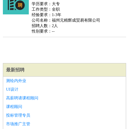
餐饮类
：
厨师
服务员
传菜员
面点师
洗碗工
后厨
杂工
学徒
咖啡
学历要求：大专
工作类型：全职
师
茶艺师
迎宾
经验要求：1-3年
酒店/旅游
：
酒店前台
酒店服务员
行李员
大堂经理
酒店管理
酒店管
公司名称：福州元精辉成贸易有限公司
招聘人数：2人
家
导游
旅游顾问
签证专员
订票员
试睡师
性别要求：--
超市/销售
：
促销导购
营业员
收银员
理货员
食品加工
品类管理
店长
美容/美发
：
发型师
美容师
化妆师
美甲师
美发助理
洗头工
美体师
美容顾问
美容助理
美容店长
宠物美容
保健/按摩
：
按摩师
针灸推拿
足疗师
搓澡工
盲人按摩
娱乐/影视
：
礼仪
调酒师
摄影师
主持人
配音员
后期制作
场务
群众
最新招聘
演员
音效师
灯光师
编剧
主播
测绘内外业
技术开发
：
程序员
网页设计
技术专员
软件工程师
测试工程师
运维
UI设计
工程师
技术支持
硬件工程师
系统工程师
通信工程师
数
高薪聘请课程顾问
据工程师
前端工程师
APP开发
算法工程师
课程顾问
产品管理
：
产品经理
产品运营
产品助理
项目经理
高级产品经理
产
投标管理专员
品实习生
SEO
市场推广主管
电子/电气
：
无线电
电路工程
自动化
电子维修
产品工艺