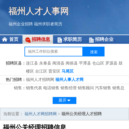
福州人才人事网
福州企业招聘
福州求职者简历
首页
招聘信息
求职简历
招聘企业
招聘区县：
连江县
永泰县
闽清县
闽侯县
平潭县
仓山区
罗源县
鼓
楼区
台江区
晋安区
马尾区
热门招聘：
福州人才招聘网
福州人事人才网
销售
：
销售代表
电话销售
销售经理
销售顾问
汽车销售
销售总
监
医药销售
网络销售
区域销售
客户经理
销售顾问
展开
市场
：
市场专员
市场经理
市场拓展
市场调研
市场策划
策划经
理
当前位置：
福州人才网招聘网
>
福州公关经理人才招聘
客服
：
客服专员
电话客服
客服经理
售后服务
客户关系
客服总
福州公关经理招聘信息
监