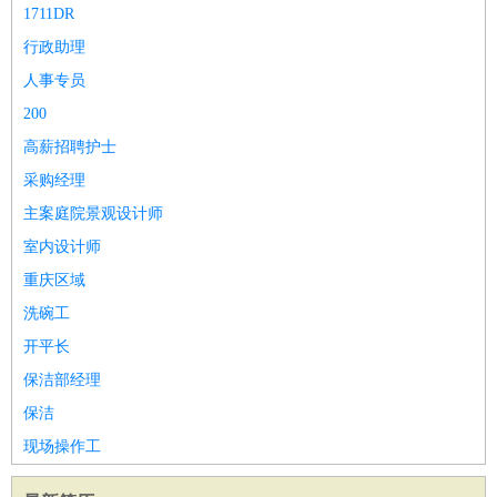
1711DR
家政/安保
：
保洁
保姆
保安
月嫂
钟点工
洗衣工
护工
育婴师
送水工
行政助理
家庭管家
人事专员
物业管理
：
物业维修
物业管理
物业招商
物业经理
200
淘宝/网店
：
淘宝客服
淘宝美工
淘宝店长
淘宝推广
淘宝装修
淘宝策
划
淘宝模特
高薪招聘护士
财务/会计
：
会计
财务
出纳
审计
税务
财务分析
成本管理
采购经理
教育/培训
：
教师
家教
幼教
教学管理
学术研究
培训策划
课程顾问
主案庭院景观设计师
银行/证券
：
理财顾问
证券分析
银行柜员
拍卖师
操盘手
银行经理
信
室内设计师
贷管理
重庆区域
律师/法务
：
律师
律师助理
法务专员
专利顾问
合同管理
洗碗工
广告/咨询
：
文案
广告制作
咨询顾问
创意总监
广告策划
会展策划
婚
开平长
礼策划
媒介策划
咨询经理
客户主管
摄影师
保洁部经理
美术/设计
：
服装设计
平面设计
美编
家具设计
美术老师
室内设计
包
保洁
装设计
动画设计
珠宝设计
店面设计
UI设计
现场操作工
编辑/出版
：
编辑
记者
出版
发行
专栏作家
排版设计
翻译/语言
：
英语翻译
日语翻译
俄语翻译
韩语翻译
法语翻译
德语翻