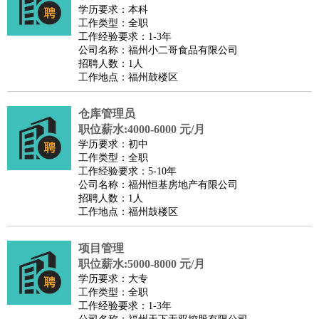
餐饮类
：
厨师
服务员
传菜员
面点师
洗碗工
后厨
杂工
学徒
咖啡
学历要求：本科
工作类型：全职
师
茶艺师
迎宾
工作经验要求：1-3年
酒店/旅游
：
酒店前台
酒店服务员
行李员
大堂经理
酒店管理
酒店管
公司名称：福州小二哥食品有限公司
招聘人数：1人
家
导游
旅游顾问
签证专员
订票员
试睡师
工作地点：福州鼓楼区
超市/销售
：
促销导购
营业员
收银员
理货员
食品加工
品类管理
店长
美容/美发
：
发型师
美容师
化妆师
美甲师
美发助理
洗头工
美体师
仓库管理员
美容顾问
美容助理
美容店长
宠物美容
职位薪水:4000-6000 元/月
学历要求：初中
保健/按摩
：
按摩师
针灸推拿
足疗师
搓澡工
盲人按摩
工作类型：全职
娱乐/影视
：
礼仪
调酒师
摄影师
主持人
配音员
后期制作
场务
群众
工作经验要求：5-10年
公司名称：福州恒基房地产有限公司
演员
音效师
灯光师
编剧
主播
招聘人数：1人
技术开发
：
程序员
网页设计
技术专员
软件工程师
测试工程师
运维
工作地点：福州鼓楼区
工程师
技术支持
硬件工程师
系统工程师
通信工程师
数
项目管理
据工程师
前端工程师
APP开发
算法工程师
职位薪水:5000-8000 元/月
产品管理
：
产品经理
产品运营
产品助理
项目经理
高级产品经理
产
学历要求：大专
品实习生
SEO
工作类型：全职
工作经验要求：1-3年
电子/电气
：
无线电
电路工程
自动化
电子维修
产品工艺