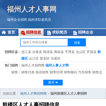
福州人才人事网
福州企业招聘
福州求职者简历
首页
招聘信息
求职简历
招聘企业
招聘区县：
连江县
永泰县
闽清县
闽侯县
平潭县
仓山区
罗源县
鼓
楼区
台江区
晋安区
马尾区
热门招聘：
福州人才招聘网
福州人事人才网
销售
：
销售代表
电话销售
销售经理
销售顾问
汽车销售
销售总
监
医药销售
网络销售
区域销售
客户经理
销售顾问
展开
市场
：
市场专员
市场经理
市场拓展
市场调研
市场策划
策划经
理
当前位置：
福州人才网招聘网
>
福州鼓楼区人才人事招聘
客服
：
客服专员
电话客服
客服经理
售后服务
客户关系
客服总
鼓楼区人才人事招聘信息
监