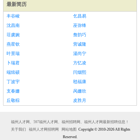
最新简历
丰谷峻
乞昌易
沈昌南
巫弥锋
荘虞婉
詹韵巧
燕星钦
营诚隆
叶景瑞
湯尚宁
卜瑞君
方忆凌
端炫硕
闫烟熙
丁波宇
嵇福康
支春姗
呙姗欣
丘敬棕
皮胜月
福州人才网、597福州人才网、福州招聘网、福州人才网最新招聘信息！
关于我们
福州人才网招聘网
网站地图
Copyright © 2010-2026 All Rights
Reserved.