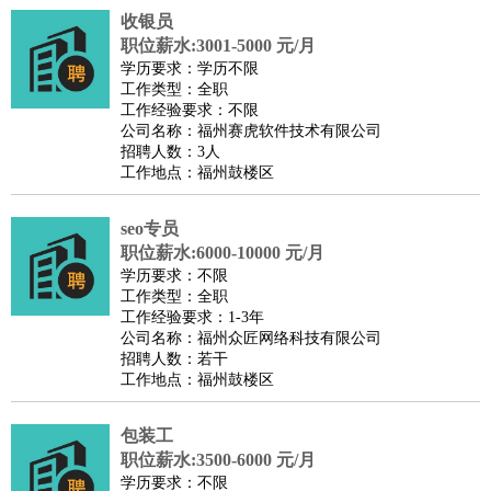
收银员
译
小语种
职位薪水:3001-5000 元/月
医疗/药剂
：
医生
护士
药剂师
理疗师
导医
营养师
心理医生
中医
学历要求：学历不限
工作类型：全职
运动/健身
：
健身教练
瑜伽教练
舞蹈老师
游泳教练
台球教练
高尔夫
工作经验要求：不限
助理
体育解说员
体育记者
足球教练
公司名称：福州赛虎软件技术有限公司
招聘人数：3人
环境保护
：
污水处理
环保检测
环境管理
环境绿化
水质检测员
工作地点：福州鼓楼区
政府公务
：
房地产
：
房产销售
置业顾问
房产客服
房产策划
房产店员
房产中
seo专员
介
房产内勤
房产评估师
职位薪水:6000-10000 元/月
学历要求：不限
建筑/装修
：
土木工程
工程监理
造价师
安全专员
项目管理
园林设计
工作类型：全职
测绘员
建筑工
装修工
工作经验要求：1-3年
公司名称：福州众匠网络科技有限公司
人事/行政
：
文员
前台
秘书
人事专员
人事经理
行政助理
行政主管
招聘人数：若干
招聘专员
招聘经理
猎头顾问
培训专员
工作地点：福州鼓楼区
高级管理
：
总监
总裁助理
副总裁
总经理
合伙人
CEO
CTO
CFO
包装工
CPO
职位薪水:3500-6000 元/月
农林牧渔
：
养殖人员
饲养业务
农艺师
畜牧师
饲料研发
学历要求：不限