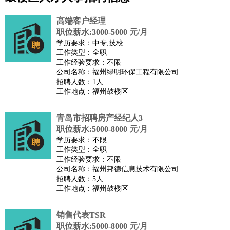
公关
：
公关员
公关经理
媒介专员
媒介经理
会展专员
高端客户经理
技工/工人
：
普工
电工
木工
钳工
焊工
钣金工
锅炉工
油漆工
缝纫工
职位薪水:3000-5000 元/月
学历要求：中专,技校
维修工
水暖工
车工
叉车工
手机维修
电梯工
操作工
包
工作类型：全职
装工
水泥工
钢筋工
纺织工
管道工
样衣工
装卸工
工作经验要求：不限
公司名称：福州绿明环保工程有限公司
生产/研发
：
质量管理
生产组长
车间主任
工艺设计
生产总监
高级工
招聘人数：1人
程师
工作地点：福州鼓楼区
机械/仪表
：
机械工程
仪器仪表
机电
版图设计
司机
：
商务司机
青岛市招聘房产经纪人3
客车司机
货车司机
出租车司机
班车司机
驾校
职位薪水:5000-8000 元/月
教练
带车司机
地铁司机
高铁司机
小车司机
快车司机
专
学历要求：不限
车司机
工作类型：全职
工作经验要求：不限
物流/仓储
：
快递员
仓库管理
搬运工
物流专员
物流经理
调度员
公司名称：福州邦德信息技术有限公司
贸易/采购
：
外贸专员
外贸经理
采购员
采购经理
商务专员
报关员
买
招聘人数：5人
工作地点：福州鼓楼区
手
保险/理赔
：
保险推销
保险顾问
核保理赔
保险经纪人
保险精算师
契
销售代表TSR
约管理
保险内勤
职位薪水:5000-8000 元/月