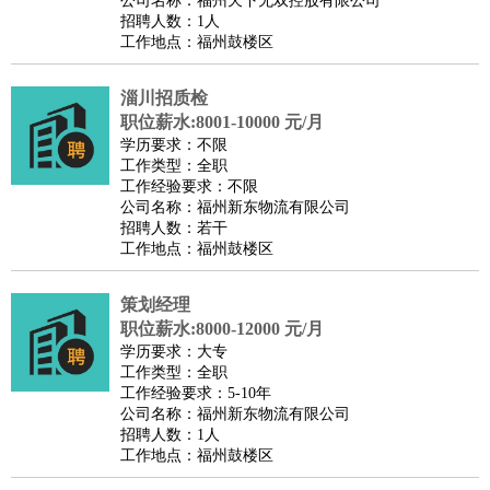
公司名称：福州天下无双控股有限公司
家政/安保
：
保洁
保姆
保安
月嫂
钟点工
洗衣工
护工
育婴师
送水工
招聘人数：1人
工作地点：福州鼓楼区
家庭管家
物业管理
：
物业维修
物业管理
物业招商
物业经理
淄川招质检
淘宝/网店
：
淘宝客服
淘宝美工
淘宝店长
淘宝推广
淘宝装修
淘宝策
职位薪水:8001-10000 元/月
划
淘宝模特
学历要求：不限
工作类型：全职
财务/会计
：
会计
财务
出纳
审计
税务
财务分析
成本管理
工作经验要求：不限
教育/培训
：
教师
公司名称：福州新东物流有限公司
家教
幼教
教学管理
学术研究
培训策划
课程顾问
招聘人数：若干
银行/证券
：
理财顾问
证券分析
银行柜员
拍卖师
操盘手
银行经理
信
工作地点：福州鼓楼区
贷管理
律师/法务
：
律师
律师助理
法务专员
专利顾问
合同管理
策划经理
职位薪水:8000-12000 元/月
广告/咨询
：
文案
广告制作
咨询顾问
创意总监
广告策划
会展策划
婚
学历要求：大专
礼策划
媒介策划
咨询经理
客户主管
摄影师
工作类型：全职
工作经验要求：5-10年
美术/设计
：
服装设计
平面设计
美编
家具设计
美术老师
室内设计
包
公司名称：福州新东物流有限公司
装设计
动画设计
珠宝设计
店面设计
UI设计
招聘人数：1人
工作地点：福州鼓楼区
编辑/出版
：
编辑
记者
出版
发行
专栏作家
排版设计
翻译/语言
：
英语翻译
日语翻译
俄语翻译
韩语翻译
法语翻译
德语翻