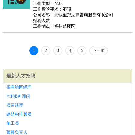
好玩职业
：
酒店试睡员
美食品尝师
旅游体验师
职业拥抱师
酒店试
工作类型：全职
工作经验要求：不限
睡员
狗粮试吃员
手模
陪跑族
网购砍价师
色彩搭配师
品
公司名称：无锡至邦法律咨询服务有限公司
酒师
招聘人数：
工作地点：福州鼓楼区
1
2
3
4
5
下一页
最新人才招聘
招商地区经理
VIP服务顾问
项目经理
钢结构排版员
施工员
预算负责人