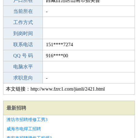
毕业学校
户口所在
丹阳建山中学
西藏自治区山南市措美县
所学专业
当前所在
-
-
工作经验
工作方式
24
驾 照
到岗时间
C照
期望月薪
联系电话
151****7274
手机号码
QQ 号 码
151****7274
916****00
微信号码
电脑水平
151****7274
外语水平
求职意向
-
本文链接：http://www.fzrc1.com/jianli/2421.html
最新招聘
潍坊市招聘维修工男3
威海市电焊工招聘