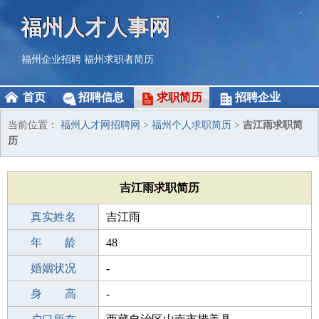
福州人才人事网
福州企业招聘
福州求职者简历
首页
招聘信息
求职简历
招聘企业
当前位置：
福州人才网招聘网
>
福州个人求职简历
>
吉江雨求职简
历
吉江雨求职简历
真实姓名
吉江雨
性 别
年 龄
男
48
出生年月
婚姻状况
1978-01-14
-
学 历
身 高
初中
-