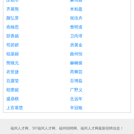
匡朝华
麻琦婧
齐展熊
米柏盈
颜弘景
祝佳卉
燕翰思
詹明道
邵香嫣
卫尚璋
苟碧妍
房展金
钮菡丽
曲何恒
熊镜元
赫幽俊
衣世捷
芮卿芸
百露莹
百博磊
嵇蕾妮
广野义
盛鼎棋
念远年
上官慕慧
辛冠银
福州人才网、597福州人才网、福州招聘网、福州人才网最新招聘信息！