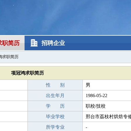
求职简历
招聘企业
鸿求职简历
项冠鸿求职简历
性 别
男
出生年月
1986-05-22
学 历
职校/技校
毕业学校
邢台市荔枝村烘焙专
所学专业
-