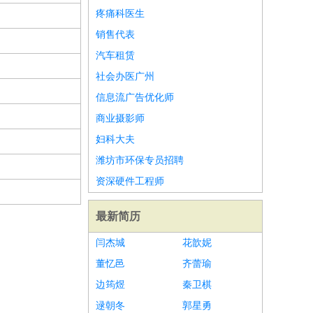
疼痛科医生
销售代表
汽车租赁
社会办医广州
信息流广告优化师
商业摄影师
妇科大夫
潍坊市环保专员招聘
资深硬件工程师
最新简历
闫杰城
花歆妮
董忆邑
齐蕾瑜
边筠煜
秦卫棋
逯朝冬
郭星勇