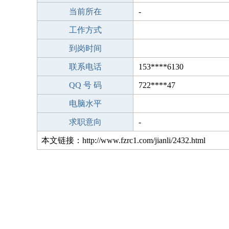
当前所在
-
工作方式
到岗时间
联系电话
153****6130
QQ 号 码
722****47
电脑水平
求职意向
-
本文链接：http://www.fzrc1.com/jianli/2432.html