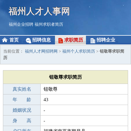
福州人才人事网
福州企业招聘
福州求职者简历
首页
招聘信息
求职简历
招聘企业
当前位置：
福州人才网招聘网
>
福州个人求职简历
>
钮敬尊求职简
历
钮敬尊求职简历
真实姓名
钮敬尊
性 别
年 龄
男
43
出生年月
婚姻状况
1983-03-12
-
学 历
身 高
专科
-