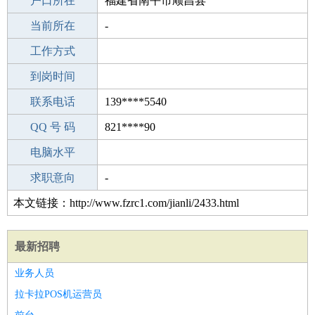
毕业学校
户口所在
专科
福建省南平市顺昌县
所学专业
当前所在
-
-
工作经验
工作方式
21
驾 照
到岗时间
B照
期望月薪
联系电话
139****5540
手机号码
QQ 号 码
139****5540
821****90
微信号码
电脑水平
139****5540
外语水平
求职意向
-
本文链接：http://www.fzrc1.com/jianli/2433.html
最新招聘
业务人员
拉卡拉POS机运营员