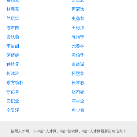
黎绍云
楚章志
林珊慕
再冠逸
兰珺烟
史鼎荣
连君图
王彬洋
管秋蕊
练雨宁
李语甜
元春林
茅倩婉
商伯华
种靖元
白益诚
柯沐玲
怀熙荣
东方镜朴
长琴敏
守佑章
赵鸿睿
安识业
商材全
仝昊泽
鱼少泰
福州人才网、597福州人才网、福州招聘网、福州人才网最新招聘信息！