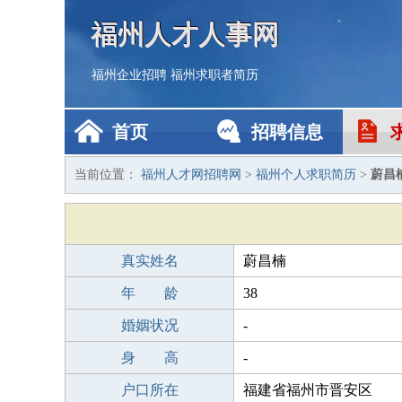
福州人才人事网
福州企业招聘
福州求职者简历
首页
招聘信息
当前位置：
福州人才网招聘网
>
福州个人求职简历
>
蔚昌
真实姓名
蔚昌楠
年 龄
38
婚姻状况
-
身 高
-
户口所在
福建省福州市晋安区