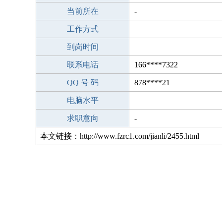
当前所在
-
工作方式
到岗时间
联系电话
166****7322
QQ 号 码
878****21
电脑水平
求职意向
-
本文链接：http://www.fzrc1.com/jianli/2455.html