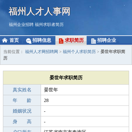
福州人才人事网
福州企业招聘
福州求职者简历
首页
招聘信息
求职简历
招聘企业
当前位置：
福州人才网招聘网
>
福州个人求职简历
>
晏世年求职简
历
晏世年求职简历
真实姓名
晏世年
性 别
年 龄
男
28
出生年月
婚姻状况
1998-09-07
-
学 历
身 高
初中
-