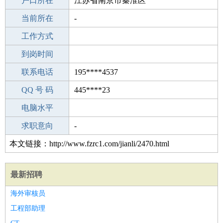
毕业学校
户口所在
惠安第四中学
江苏省南京市秦淮区
所学专业
当前所在
-
-
工作经验
工作方式
4
驾 照
到岗时间
A照
期望月薪
联系电话
195****4537
手机号码
QQ 号 码
195****4537
445****23
微信号码
电脑水平
195****4537
外语水平
求职意向
-
本文链接：http://www.fzrc1.com/jianli/2470.html
最新招聘
海外审核员
工程部助理