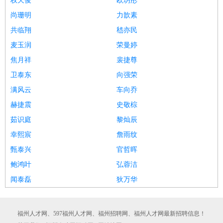
权天俊
欧玥彤
尚珊明
力歆素
共临翔
嵇亦民
麦玉润
荣曼婷
焦月祥
裴捷尊
卫泰东
向强荣
满风云
车向乔
赫捷震
史敬棕
茹识庭
黎灿辰
幸熙宸
詹雨纹
甄泰兴
官哲晖
鲍鸿叶
弘蓉洁
闻泰磊
狄万华
福州人才网、597福州人才网、福州招聘网、福州人才网最新招聘信息！