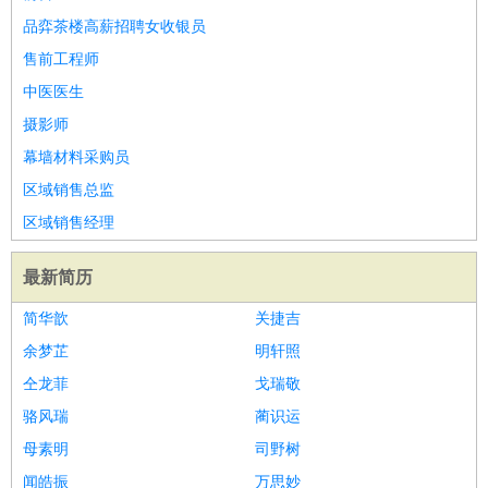
品弈茶楼高薪招聘女收银员
售前工程师
中医医生
摄影师
幕墙材料采购员
区域销售总监
区域销售经理
最新简历
简华歆
关捷吉
余梦芷
明轩照
仝龙菲
戈瑞敬
骆风瑞
蔺识运
母素明
司野树
闻皓振
万思妙