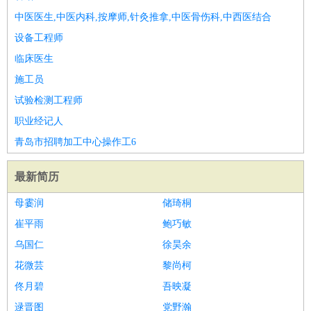
中医医生,中医内科,按摩师,针灸推拿,中医骨伤科,中西医结合
设备工程师
临床医生
施工员
试验检测工程师
职业经记人
青岛市招聘加工中心操作工6
最新简历
母霎润
储琦桐
崔平雨
鲍巧敏
乌国仁
徐昊余
花微芸
黎尚柯
佟月碧
吾映凝
逯晋图
党野瀚