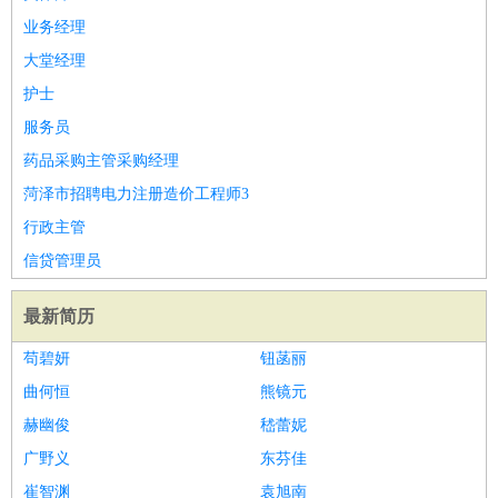
业务经理
大堂经理
护士
服务员
药品采购主管采购经理
菏泽市招聘电力注册造价工程师3
行政主管
信贷管理员
最新简历
苟碧妍
钮菡丽
曲何恒
熊镜元
赫幽俊
嵇蕾妮
广野义
东芬佳
崔智渊
袁旭南