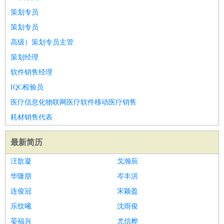
策划专员
策划专员
高级）策划专员主管
策划经理
软件销售经理
IQC检验员
医疗信息化物联网医疗软件移动医疗销售
耗材销售代表
最新简历
汪歆凝
戈瀚辰
华隆朋
岑丰洪
连俊冠
宋颖盈
乐纹曦
沈雨俊
晏福兴
尤信桦