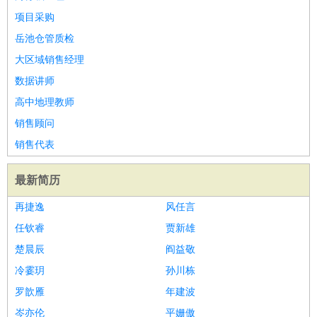
项目采购
岳池仓管质检
大区域销售经理
数据讲师
高中地理教师
销售顾问
销售代表
最新简历
再捷逸
风任言
任钦睿
贾新雄
楚晨辰
阎益敬
冷霎玥
孙川栋
罗歆雁
年建波
岑亦伦
平姗傲