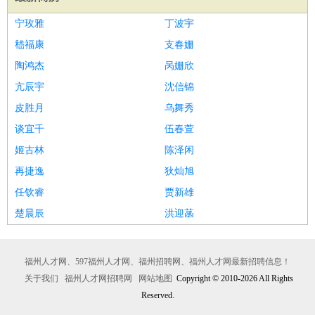
宁玫雅
丁波宇
嵇福康
支春姗
陶鸿杰
呙姗欣
亢辰宇
沈信锦
皮胜月
乌舞秀
谈宜千
伍春萱
姬古林
陈泽闲
再捷逸
狄灿旭
任钦睿
贾新雄
楚晨辰
洪迎菡
福州人才网、597福州人才网、福州招聘网、福州人才网最新招聘信息！
关于我们
福州人才网招聘网
网站地图
Copyright © 2010-2026 All Rights
Reserved.