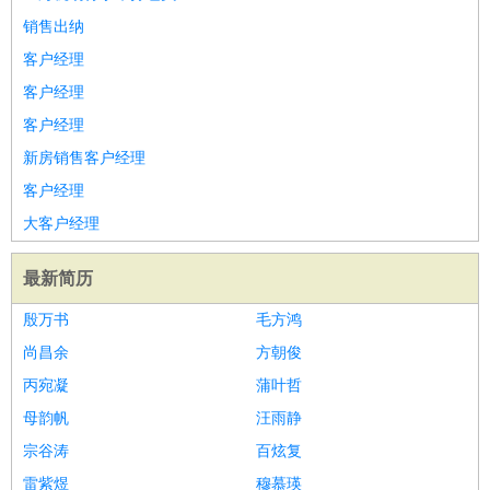
销售出纳
客户经理
客户经理
客户经理
新房销售客户经理
客户经理
大客户经理
最新简历
殷万书
毛方鸿
尚昌余
方朝俊
丙宛凝
蒲叶哲
母韵帆
汪雨静
宗谷涛
百炫复
雷紫煜
穆慕瑛