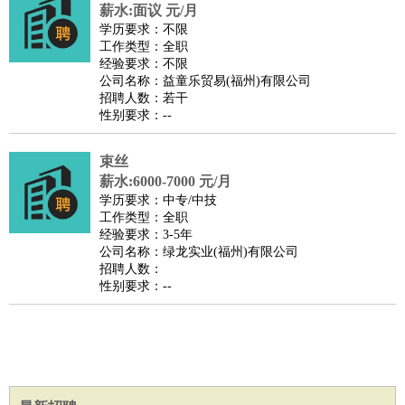
餐饮类
：
厨师
服务员
传菜员
面点师
洗碗工
后厨
杂工
学徒
咖啡
薪水:面议 元/月
学历要求：不限
师
茶艺师
迎宾
工作类型：全职
酒店/旅游
：
酒店前台
酒店服务员
行李员
大堂经理
酒店管理
酒店管
经验要求：不限
公司名称：益童乐贸易(福州)有限公司
家
导游
旅游顾问
签证专员
订票员
试睡师
招聘人数：若干
超市/销售
：
促销导购
营业员
收银员
理货员
食品加工
品类管理
店长
性别要求：--
美容/美发
：
发型师
美容师
化妆师
美甲师
美发助理
洗头工
美体师
束丝
美容顾问
美容助理
美容店长
宠物美容
薪水:6000-7000 元/月
保健/按摩
：
按摩师
针灸推拿
足疗师
搓澡工
盲人按摩
学历要求：中专/中技
娱乐/影视
：
礼仪
调酒师
摄影师
主持人
配音员
后期制作
场务
群众
工作类型：全职
经验要求：3-5年
演员
音效师
灯光师
编剧
主播
公司名称：绿龙实业(福州)有限公司
技术开发
：
程序员
网页设计
技术专员
软件工程师
测试工程师
运维
招聘人数：
性别要求：--
工程师
技术支持
硬件工程师
系统工程师
通信工程师
数
据工程师
前端工程师
APP开发
算法工程师
产品管理
：
产品经理
产品运营
产品助理
项目经理
高级产品经理
产
品实习生
SEO
电子/电气
：
无线电
电路工程
自动化
电子维修
产品工艺