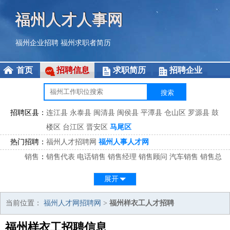
福州人才人事网
福州企业招聘
福州求职者简历
首页
招聘信息
求职简历
招聘企业
招聘区县：
连江县
永泰县
闽清县
闽侯县
平潭县
仓山区
罗源县
鼓
楼区
台江区
晋安区
马尾区
热门招聘：
福州人才招聘网
福州人事人才网
销售
：
销售代表
电话销售
销售经理
销售顾问
汽车销售
销售总
监
医药销售
网络销售
区域销售
客户经理
销售顾问
展开
市场
：
市场专员
市场经理
市场拓展
市场调研
市场策划
策划经
理
当前位置：
福州人才网招聘网
>
福州样衣工人才招聘
客服
：
客服专员
电话客服
客服经理
售后服务
客户关系
客服总
福州样衣工招聘信息
监