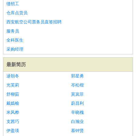
缝纫工
译
小语种
仓库点货员
医疗/药剂
：
医生
护士
药剂师
理疗师
导医
营养师
心理医生
中医
西安航空公司票务员直签招聘
运动/健身
：
健身教练
瑜伽教练
舞蹈老师
游泳教练
台球教练
高尔夫
服务员
助理
体育解说员
体育记者
足球教练
全科医生
环境保护
：
污水处理
环保检测
环境管理
环境绿化
水质检测员
采购经理
政府公务
：
房地产
：
房产销售
置业顾问
房产客服
房产策划
房产店员
房产中
最新简历
介
房产内勤
房产评估师
逯朝冬
郭星勇
建筑/装修
：
土木工程
工程监理
造价师
安全专员
项目管理
园林设计
光芙莉
岑松楷
测绘员
建筑工
装修工
舒柳茹
莫岚菲
人事/行政
：
文员
前台
秘书
人事专员
人事经理
行政助理
行政主管
戴嫣榆
蔚昌利
招聘专员
招聘经理
猎头顾问
培训专员
米风桦
辛晓槐
高级管理
：
总监
总裁助理
副总裁
总经理
合伙人
CEO
CTO
CFO
CPO
支茜巧
白瀚业
农林牧渔
：
养殖人员
饲养业务
农艺师
畜牧师
饲料研发
伊盈瑛
慕钟贤