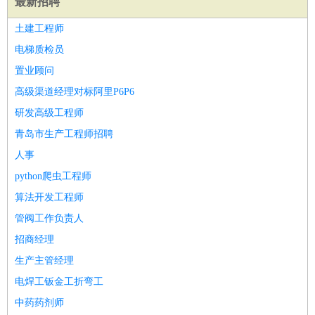
最新招聘
家政/安保
：
保洁
保姆
保安
月嫂
钟点工
洗衣工
护工
育婴师
送水工
土建工程师
家庭管家
电梯质检员
物业管理
：
物业维修
物业管理
物业招商
物业经理
置业顾问
淘宝/网店
：
淘宝客服
淘宝美工
淘宝店长
淘宝推广
淘宝装修
淘宝策
高级渠道经理对标阿里P6P6
划
淘宝模特
财务/会计
研发高级工程师
：
会计
财务
出纳
审计
税务
财务分析
成本管理
教育/培训
：
教师
家教
幼教
教学管理
学术研究
培训策划
课程顾问
青岛市生产工程师招聘
银行/证券
：
理财顾问
证券分析
银行柜员
拍卖师
操盘手
银行经理
信
人事
贷管理
python爬虫工程师
律师/法务
：
律师
律师助理
法务专员
专利顾问
合同管理
算法开发工程师
广告/咨询
：
文案
广告制作
咨询顾问
创意总监
广告策划
会展策划
婚
管阀工作负责人
礼策划
媒介策划
咨询经理
客户主管
摄影师
招商经理
美术/设计
：
服装设计
平面设计
美编
家具设计
美术老师
室内设计
包
生产主管经理
装设计
动画设计
珠宝设计
店面设计
UI设计
电焊工钣金工折弯工
编辑/出版
：
编辑
记者
出版
发行
专栏作家
排版设计
中药药剂师
翻译/语言
：
英语翻译
日语翻译
俄语翻译
韩语翻译
法语翻译
德语翻