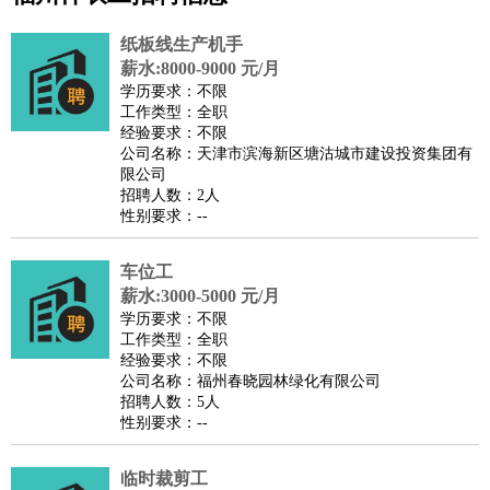
公关
：
公关员
公关经理
媒介专员
媒介经理
会展专员
纸板线生产机手
技工/工人
：
普工
电工
木工
钳工
焊工
钣金工
锅炉工
油漆工
缝纫工
薪水:8000-9000 元/月
学历要求：不限
维修工
水暖工
车工
叉车工
手机维修
电梯工
操作工
包
工作类型：全职
装工
水泥工
钢筋工
纺织工
管道工
样衣工
装卸工
经验要求：不限
公司名称：天津市滨海新区塘沽城市建设投资集团有
生产/研发
：
质量管理
生产组长
车间主任
工艺设计
生产总监
高级工
限公司
程师
招聘人数：2人
性别要求：--
机械/仪表
：
机械工程
仪器仪表
机电
版图设计
司机
：
商务司机
客车司机
货车司机
出租车司机
班车司机
驾校
车位工
教练
带车司机
地铁司机
高铁司机
小车司机
快车司机
专
薪水:3000-5000 元/月
车司机
学历要求：不限
工作类型：全职
物流/仓储
：
快递员
仓库管理
搬运工
物流专员
物流经理
调度员
经验要求：不限
贸易/采购
：
外贸专员
外贸经理
采购员
采购经理
商务专员
报关员
买
公司名称：福州春晓园林绿化有限公司
招聘人数：5人
手
性别要求：--
保险/理赔
：
保险推销
保险顾问
核保理赔
保险经纪人
保险精算师
契
约管理
保险内勤
临时裁剪工