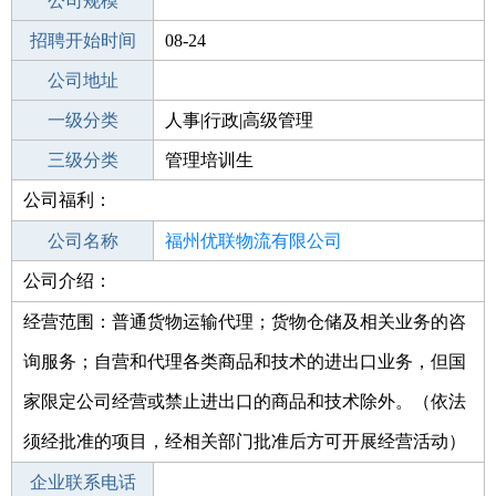
工作地点
公司规模
福州永泰县
招聘开始时间
公司电话
08-24
招聘结束时间
公司地址
2021-09-01
一级分类
人事|行政|高级管理
二级分类
三级分类
高级管理
管理培训生
公司福利：
其他行业
其他
公司名称
福州优联物流有限公司
公司介绍：
公司类型
有限责任公司(自然人投资或控股)
经营范围：普通货物运输代理；货物仓储及相关业务的咨
询服务；自营和代理各类商品和技术的进出口业务，但国
家限定公司经营或禁止进出口的商品和技术除外。（依法
须经批准的项目，经相关部门批准后方可开展经营活动）
企业联系电话