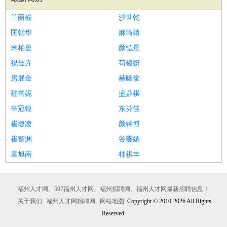
兰丽榆
沙世乾
匡朝华
麻琦婧
米柏盈
颜弘景
祝佳卉
苟碧妍
房展金
赫幽俊
嵇蕾妮
盛鼎棋
辛冠银
东芬佳
崔捷凌
颜钟博
崔智渊
谷霎嫣
袁旭南
桂祺丰
福州人才网、597福州人才网、福州招聘网、福州人才网最新招聘信息！
关于我们
福州人才网招聘网
网站地图
Copyright © 2010-2026 All Rights
Reserved.