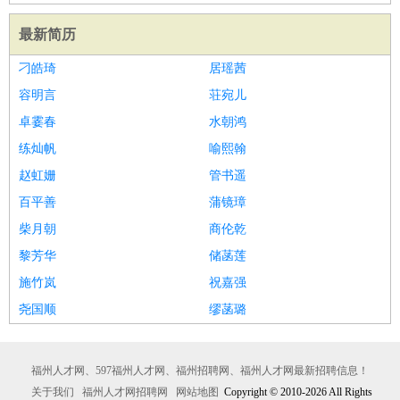
最新简历
刁皓琦
居瑶茜
容明言
荘宛儿
卓霎春
水朝鸿
练灿帆
喻熙翰
赵虹姗
管书遥
百平善
蒲镜璋
柴月朝
商伦乾
黎芳华
储菡莲
施竹岚
祝嘉强
尧国顺
缪菡璐
福州人才网、597福州人才网、福州招聘网、福州人才网最新招聘信息！
关于我们
福州人才网招聘网
网站地图
Copyright © 2010-2026 All Rights