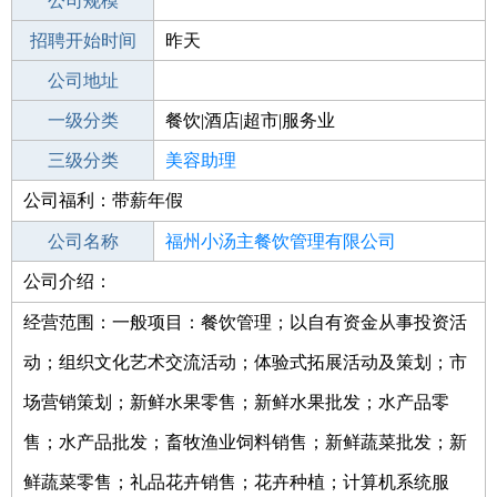
工作地点
公司规模
福州台江区
招聘开始时间
公司电话
昨天
招聘结束时间
公司地址
2022-02-20
一级分类
餐饮|酒店|超市|服务业
二级分类
三级分类
美容/美发
美容助理
公司福利：带薪年假
其他行业
美容美体
公司名称
福州小汤主餐饮管理有限公司
公司介绍：
公司类型
有限责任公司(自然人投资或控股)
经营范围：一般项目：餐饮管理；以自有资金从事投资活
动；组织文化艺术交流活动；体验式拓展活动及策划；市
场营销策划；新鲜水果零售；新鲜水果批发；水产品零
售；水产品批发；畜牧渔业饲料销售；新鲜蔬菜批发；新
鲜蔬菜零售；礼品花卉销售；花卉种植；计算机系统服