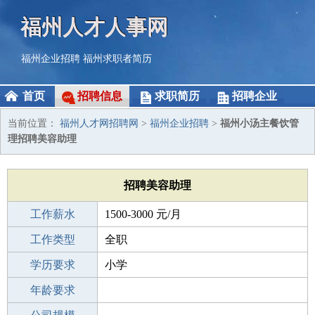
福州人才人事网
福州企业招聘
福州求职者简历
首页
招聘信息
求职简历
招聘企业
当前位置：
福州人才网招聘网
>
福州企业招聘
>
福州小汤主餐饮管
理招聘美容助理
招聘美容助理
工作薪水
1500-3000 元/月
招聘人数
工作类型
10人
全职
性别要求
学历要求
-
小学
工作经验
年龄要求
不限