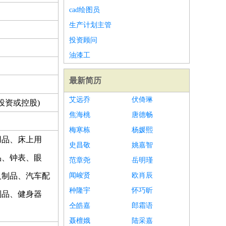
cad绘图员
生产计划主管
投资顾问
油漆工
最新简历
艾远乔
伏倚琳
投资或控股)
焦海桃
唐德畅
梅寒栋
杨媛熙
用品、床上用
史昌敬
姚嘉智
品、钟表、眼
范章尧
岳明瑾
及制品、汽车配
闻峻贤
欧肖辰
种隆宇
怀巧昕
制品、健身器
仝皓嘉
郎霜语
聂檀娥
陆采嘉