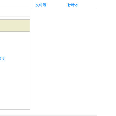
文绮雁
孙叶欢
检测