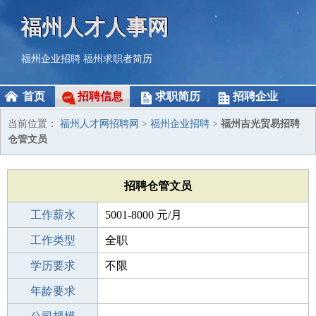
福州人才人事网
福州企业招聘
福州求职者简历
首页
招聘信息
求职简历
招聘企业
当前位置：
福州人才网招聘网
>
福州企业招聘
>
福州吉光贸易招聘
仓管文员
招聘仓管文员
工作薪水
5001-8000 元/月
招聘人数
工作类型
若干
全职
性别要求
学历要求
-
不限
工作经验
年龄要求
不限