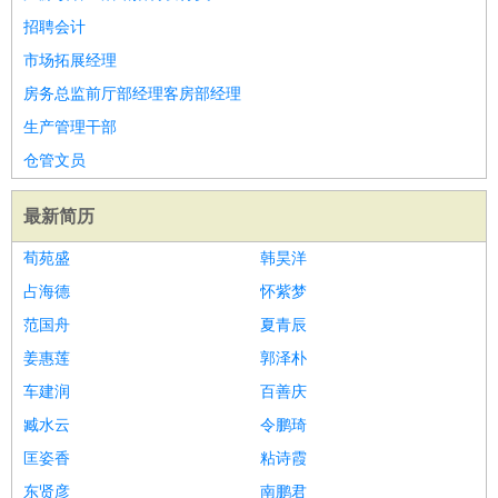
招聘会计
市场拓展经理
房务总监前厅部经理客房部经理
生产管理干部
仓管文员
最新简历
荀苑盛
韩昊洋
占海德
怀紫梦
范国舟
夏青辰
姜惠莲
郭泽朴
车建润
百善庆
臧水云
令鹏琦
匡姿香
粘诗霞
东贤彦
南鹏君