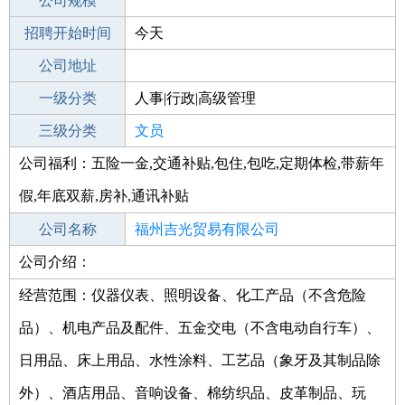
工作地点
公司规模
福州平潭县
招聘开始时间
公司电话
今天
招聘结束时间
公司地址
2021-09-23
一级分类
人事|行政|高级管理
二级分类
三级分类
人事/行政
文员
公司福利：五险一金,交通补贴,包住,包吃,定期体检,带薪年
其他行业
假,年底双薪,房补,通讯补贴
公司名称
福州吉光贸易有限公司
公司介绍：
公司类型
有限责任公司(自然人投资或控股)
经营范围：仪器仪表、照明设备、化工产品（不含危险
品）、机电产品及配件、五金交电（不含电动自行车）、
日用品、床上用品、水性涂料、工艺品（象牙及其制品除
外）、酒店用品、音响设备、棉纺织品、皮革制品、玩