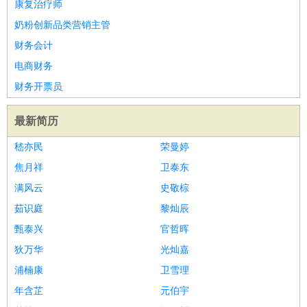
康复治疗师
奶粉创新品类营销主管
财务会计
电商财务
财务开票员
最新简历
嵇亦民
荣曼婷
焦月祥
卫泰东
满风云
史敬棕
茹识庭
黎灿辰
甄泰兴
官哲晖
狄万华
光灿嘉
浦楠康
卫雪理
年含芷
元伯宇