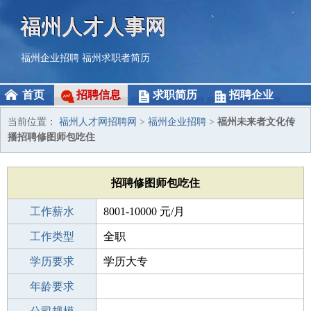
福州人才人事网
福州企业招聘
福州求职者简历
首页
招聘信息
求职简历
招聘企业
当前位置：
福州人才网招聘网
>
福州企业招聘
>
福州未来者文化传
播招聘修图师包吃住
招聘修图师包吃住
工作薪水
8001-10000 元/月
招聘人数
工作类型
2人
全职
性别要求
学历要求
-
学历大专
工作经验
年龄要求
1-3年