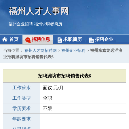
福州人才人事网
福州企业招聘
福州求职者简历
首页
招聘信息
求职简历
招聘企业
当前位置：
福州人才网招聘网
>
福州企业招聘
>
福州东鑫龙远洋渔
业招聘潍坊市招聘销售代表6
招聘潍坊市招聘销售代表6
工作薪水
面议 元/月
招聘人数
工作类型
10人
全职
性别要求
学历要求
-
不限
工作经验
年龄要求
不限