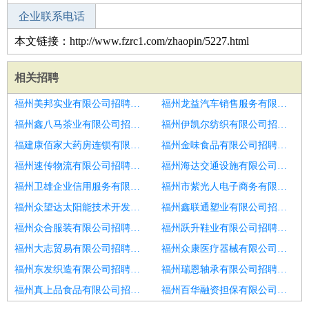
企业联系电话
本文链接：http://www.fzrc1.com/zhaopin/5227.html
相关招聘
福州美邦实业有限公司招聘销售代表
福州龙益汽车销售服务有限公司招聘销售代表
福州鑫八马茶业有限公司招聘销售代表
福州伊凯尔纺织有限公司招聘潍坊市招聘销售代表6
福建康佰家大药房连锁有限公司招聘销售代表
福州金味食品有限公司招聘销售代表
福州速传物流有限公司招聘销售
福州海达交通设施有限公司招聘销售代表
福州卫雄企业信用服务有限公司招聘销售代表
福州市紫光人电子商务有限公司招聘济宁市招聘销售代表3
福州众望达太阳能技术开发有限公司招聘销售代表
福州鑫联通塑业有限公司招聘销售代表
福州众合服装有限公司招聘销售代表
福州跃升鞋业有限公司招聘销售
福州大志贸易有限公司招聘销售
福州众康医疗器械有限公司招聘潍坊市招聘销售代表21
福州东发织造有限公司招聘青岛市招聘销售代表6
福州瑞恩轴承有限公司招聘销售代表
福州真上品食品有限公司招聘销售代表
福州百华融资担保有限公司招聘销售代表