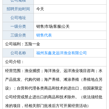
工作地点
公司规模
福州闽清县
招聘开始时间
公司电话
今天
招聘结束时间
公司地址
2022-02-21
一级分类
销售|市场|客服|公关
二级分类
三级分类
销售
销售代表
公司福利：五险一金
其他行业
不限
公司名称
福州东鑫龙远洋渔业有限公司
公司介绍：
公司类型
有限责任公司(自然人投资或控股)
经营范围：渔业捕捞；海洋渔业、远洋渔业项目咨询；水
产品批发、代购代销；海产养殖、滩涂养殖（养殖地点另
设）；自营和代理各类商品和技术的进出口，但国家限定
公司经营或禁止进出口的商品和技术除外。（依法须经批
准的项目，经相关部门批准后方可开展经营活动）