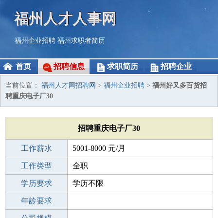
福州人才人事网
福州企业招聘
福州求职者简历
首页
招聘信息
求职简历
招聘企业
当前位置：
福州人才网招聘网
>
福州企业招聘
>
福州好又多百货招
聘重庆电子厂30
招聘重庆电子厂30
工作薪水
5001-8000 元/月
招聘人数
工作类型
80人
全职
性别要求
学历要求
-
学历不限
工作经验
年龄要求
不限