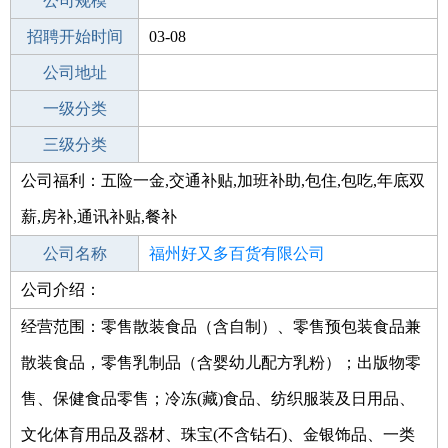
工作地点
公司规模
福州永泰县
招聘开始时间
公司电话
03-08
招聘结束时间
公司地址
2022-03-10
一级分类
二级分类
三级分类
公司福利：五险一金,交通补贴,加班补助,包住,包吃,年底双
其他行业
分支机构
薪,房补,通讯补贴,餐补
公司名称
福州好又多百货有限公司
公司介绍：
公司类型
有限责任公司(外国法人独资)
经营范围：零售散装食品（含自制）、零售预包装食品兼
散装食品，零售乳制品（含婴幼儿配方乳粉）；出版物零
售、保健食品零售；冷冻(藏)食品、纺织服装及日用品、
文化体育用品及器材、珠宝(不含钻石)、金银饰品、一类