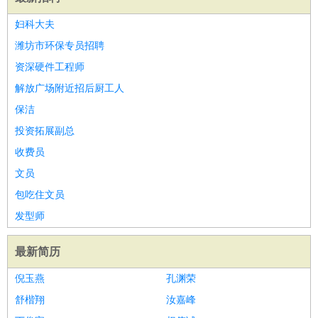
妇科大夫
潍坊市环保专员招聘
资深硬件工程师
解放广场附近招后厨工人
保洁
投资拓展副总
收费员
文员
包吃住文员
发型师
最新简历
倪玉燕
孔渊荣
舒楷翔
汝嘉峰