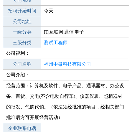
工作地点
公司规模
福州马尾区
招聘开始时间
公司电话
今天
招聘结束时间
公司地址
2021-10-18
一级分类
IT|互联网|通信|电子
二级分类
三级分类
技术开发
测试工程师
公司福利：
其他行业
公司名称
福州中微科技有限公司
公司介绍：
公司类型
有限责任公司(自然人投资或控股)
经营范围：计算机及软件、电子产品、通讯器材、办公设
备、百货、交电(不含电动自行车)、仪器仪表、照相器材
的批发、代购代销。（依法须经批准的项目，经相关部门
批准后方可开展经营活动）
企业联系电话