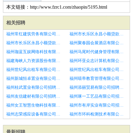
本文链接：http://www.fzrc1.com/zhaopin/5195.html
相关招聘
福州常红建筑劳务有限公司招聘硬件测试工程师
福州市长乐区永昌小额贷款有限公司招聘测试工程师
福州市长乐区永昌小额贷款有限公司招聘整车OTA测试工程师
福州聚春园会展酒店有限公司招聘测试工程师
福州珈蓝互娱网络科技有限公司招聘电镀晶元及电子行业测试工程师
福州马尾时代健身管理有限公司招聘高级测试工程师
福建海峡人力资源股份有限公司招聘自动化测试工程师
福州环亚众志计算机有限公司招聘初级游戏测试工程师
福州世纪风出租车有限公司招聘软件测试工程师
福州世纪风出租车有限公司招聘急需到岗
福州新城恒卓置业有限公司招聘可靠性测试工程师
福州嘻帝教育管理有限公司招聘测试工程师
福州桂武置业有限公司招聘自动化测试工程师
福州添丽贸易有限公司招聘硬件测试工程师
福州友信建材有限公司招聘高级测试工程师
福州琢一工艺品有限公司招聘系统测试工程师
福州女王智慧生物科技有限公司招聘软件测试工程师
福州市有岸实业有限公司招聘自动化测试工程师
福州志荣感应设备有限公司招聘中高级自动化测试工程师
福州市环科检测技术有限公司招聘测试工程师
最新招聘