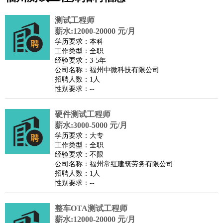
公关
：
公关员
公关经理
媒介专员
媒介经理
会展专员
测试工程师
技工/工人
：
普工
电工
木工
钳工
焊工
钣金工
锅炉工
油漆工
缝纫工
薪水:12000-20000 元/月
学历要求：本科
维修工
水暖工
车工
叉车工
手机维修
电梯工
操作工
包
工作类型：全职
装工
水泥工
钢筋工
纺织工
管道工
样衣工
装卸工
经验要求：3-5年
公司名称：福州中微科技有限公司
生产/研发
：
质量管理
生产组长
车间主任
工艺设计
生产总监
高级工
招聘人数：1人
程师
性别要求：--
机械/仪表
：
机械工程
仪器仪表
机电
版图设计
司机
：
商务司机
硬件测试工程师
客车司机
货车司机
出租车司机
班车司机
驾校
薪水:3000-5000 元/月
教练
带车司机
地铁司机
高铁司机
小车司机
快车司机
专
学历要求：大专
车司机
工作类型：全职
经验要求：不限
物流/仓储
：
快递员
仓库管理
搬运工
物流专员
物流经理
调度员
公司名称：福州常红建筑劳务有限公司
贸易/采购
：
外贸专员
外贸经理
采购员
采购经理
商务专员
报关员
买
招聘人数：1人
性别要求：--
手
保险/理赔
：
保险推销
保险顾问
核保理赔
保险经纪人
保险精算师
契
整车OTA测试工程师
约管理
保险内勤
薪水:12000-20000 元/月