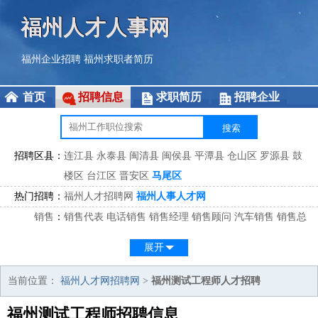
福州人才人事网
福州企业招聘
福州求职者简历
首页
招聘信息
求职简历
招聘企业
招聘区县：
连江县
永泰县
闽清县
闽侯县
平潭县
仓山区
罗源县
鼓
楼区
台江区
晋安区
马尾区
热门招聘：
福州人才招聘网
福州人事人才网
销售
：
销售代表
电话销售
销售经理
销售顾问
汽车销售
销售总
监
医药销售
网络销售
区域销售
客户经理
销售顾问
展开
市场
：
市场专员
市场经理
市场拓展
市场调研
市场策划
策划经
理
当前位置：
福州人才网招聘网
>
福州测试工程师人才招聘
客服
：
客服专员
电话客服
客服经理
售后服务
客户关系
客服总
福州测试工程师招聘信息
监