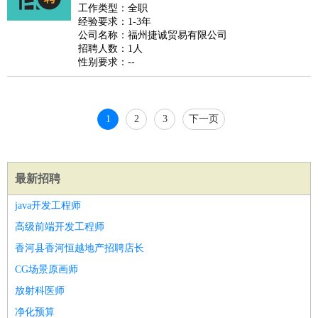
好玩职业
：
酒店试睡员
美食品尝师
旅游体验师
职业拥抱师
酒店试
工作类型：全职
经验要求：1-3年
睡员
狗粮试吃员
手模
陪跑族
网购砍价师
色彩搭配师
品
公司名称：福州捷诚贸易有限公司
酒师
招聘人数：1人
性别要求：--
1
2
3
下一页
最新招聘
java开发工程师
高级前端开发工程师
香河县香河恒越地产招聘店长
CG场景原画师
放射科医师
净化预算