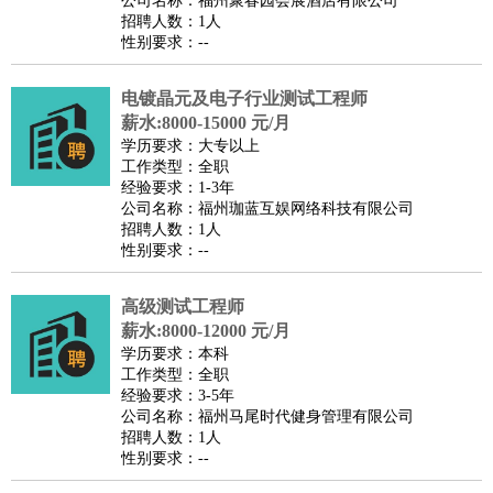
公司名称：福州聚春园会展酒店有限公司
家政/安保
：
保洁
保姆
保安
月嫂
钟点工
洗衣工
护工
育婴师
送水工
招聘人数：1人
性别要求：--
家庭管家
物业管理
：
物业维修
物业管理
物业招商
物业经理
电镀晶元及电子行业测试工程师
淘宝/网店
：
淘宝客服
淘宝美工
淘宝店长
淘宝推广
淘宝装修
淘宝策
薪水:8000-15000 元/月
划
淘宝模特
学历要求：大专以上
工作类型：全职
财务/会计
：
会计
财务
出纳
审计
税务
财务分析
成本管理
经验要求：1-3年
教育/培训
：
教师
公司名称：福州珈蓝互娱网络科技有限公司
家教
幼教
教学管理
学术研究
培训策划
课程顾问
招聘人数：1人
银行/证券
：
理财顾问
证券分析
银行柜员
拍卖师
操盘手
银行经理
信
性别要求：--
贷管理
律师/法务
：
律师
律师助理
法务专员
专利顾问
合同管理
高级测试工程师
薪水:8000-12000 元/月
广告/咨询
：
文案
广告制作
咨询顾问
创意总监
广告策划
会展策划
婚
学历要求：本科
礼策划
媒介策划
咨询经理
客户主管
摄影师
工作类型：全职
经验要求：3-5年
美术/设计
：
服装设计
平面设计
美编
家具设计
美术老师
室内设计
包
公司名称：福州马尾时代健身管理有限公司
装设计
动画设计
珠宝设计
店面设计
UI设计
招聘人数：1人
性别要求：--
编辑/出版
：
编辑
记者
出版
发行
专栏作家
排版设计
翻译/语言
：
英语翻译
日语翻译
俄语翻译
韩语翻译
法语翻译
德语翻