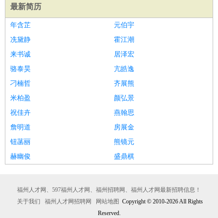
最新简历
年含芷
元伯宇
冼黛静
霍江潮
来书诚
居泽宏
骆泰昊
亢皓逸
刁楠哲
齐展熊
米柏盈
颜弘景
祝佳卉
燕翰思
詹明道
房展金
钮菡丽
熊镜元
赫幽俊
盛鼎棋
福州人才网、597福州人才网、福州招聘网、福州人才网最新招聘信息！
关于我们
福州人才网招聘网
网站地图
Copyright © 2010-2026 All Rights
Reserved.