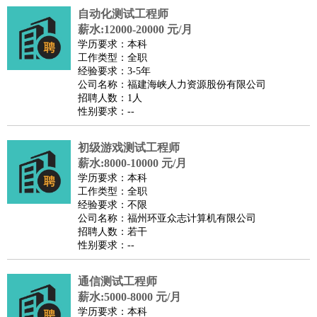
自动化测试工程师
译
小语种
薪水:12000-20000 元/月
医疗/药剂
：
医生
护士
药剂师
理疗师
导医
营养师
心理医生
中医
学历要求：本科
工作类型：全职
运动/健身
：
健身教练
瑜伽教练
舞蹈老师
游泳教练
台球教练
高尔夫
经验要求：3-5年
助理
体育解说员
体育记者
足球教练
公司名称：福建海峡人力资源股份有限公司
招聘人数：1人
环境保护
：
污水处理
环保检测
环境管理
环境绿化
水质检测员
性别要求：--
政府公务
：
房地产
：
房产销售
置业顾问
房产客服
房产策划
房产店员
房产中
初级游戏测试工程师
介
房产内勤
房产评估师
薪水:8000-10000 元/月
学历要求：本科
建筑/装修
：
土木工程
工程监理
造价师
安全专员
项目管理
园林设计
工作类型：全职
测绘员
建筑工
装修工
经验要求：不限
公司名称：福州环亚众志计算机有限公司
人事/行政
：
文员
前台
秘书
人事专员
人事经理
行政助理
行政主管
招聘人数：若干
招聘专员
招聘经理
猎头顾问
培训专员
性别要求：--
高级管理
：
总监
总裁助理
副总裁
总经理
合伙人
CEO
CTO
CFO
通信测试工程师
CPO
薪水:5000-8000 元/月
农林牧渔
：
养殖人员
饲养业务
农艺师
畜牧师
饲料研发
学历要求：本科