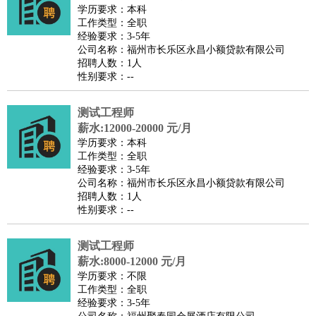
餐饮类
：
厨师
服务员
传菜员
面点师
洗碗工
后厨
杂工
学徒
咖啡
学历要求：本科
工作类型：全职
师
茶艺师
迎宾
经验要求：3-5年
酒店/旅游
：
酒店前台
酒店服务员
行李员
大堂经理
酒店管理
酒店管
公司名称：福州市长乐区永昌小额贷款有限公司
招聘人数：1人
家
导游
旅游顾问
签证专员
订票员
试睡师
性别要求：--
超市/销售
：
促销导购
营业员
收银员
理货员
食品加工
品类管理
店长
美容/美发
：
发型师
美容师
化妆师
美甲师
美发助理
洗头工
美体师
测试工程师
美容顾问
美容助理
美容店长
宠物美容
薪水:12000-20000 元/月
学历要求：本科
保健/按摩
：
按摩师
针灸推拿
足疗师
搓澡工
盲人按摩
工作类型：全职
娱乐/影视
：
礼仪
调酒师
摄影师
主持人
配音员
后期制作
场务
群众
经验要求：3-5年
公司名称：福州市长乐区永昌小额贷款有限公司
演员
音效师
灯光师
编剧
主播
招聘人数：1人
技术开发
：
程序员
网页设计
技术专员
软件工程师
测试工程师
运维
性别要求：--
工程师
技术支持
硬件工程师
系统工程师
通信工程师
数
测试工程师
据工程师
前端工程师
APP开发
算法工程师
薪水:8000-12000 元/月
产品管理
：
产品经理
产品运营
产品助理
项目经理
高级产品经理
产
学历要求：不限
品实习生
SEO
工作类型：全职
经验要求：3-5年
电子/电气
：
无线电
电路工程
自动化
电子维修
产品工艺