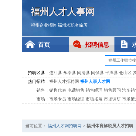
福州人才人事网
福州企业招聘
福州求职者简历
首页
招聘信息
招聘区县：
连江县
永泰县
闽清县
闽侯县
平潭县
仓山区
热门招聘：
福州人才招聘网
福州人事人才网
销售
：
销售代表
电话销售
销售经理
销售顾问
汽车销
市场
：
市场专员
市场经理
市场拓展
市场调研
市场策
客服
：
客服专员
电话客服
客服经理
售后服务
客户关
公关
：
公关员
公关经理
媒介专员
媒介经理
会展专员
技工/工人
：
普工
电工
木工
钳工
焊工
钣金工
锅炉工
油漆
当前位置：
福州人才网招聘网
>
福州体育解说员人才招聘
生产/研发
：
质量管理
生产组长
车间主任
工艺设计
生产总