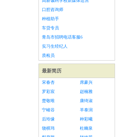
高薪诚聘学校新媒体运营
口腔咨询师
种植助手
车贷专员
青岛市招聘电话客服6
实习生经纪人
质检员
最新简历
宋春杏
席豪兴
罗彩宸
赵楠雅
楚敬唯
康绮淑
宁峻谷
羊泰润
后玲缘
种彩曦
饶棋玮
杜幽泉