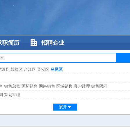
求职简历
招聘企业
罗源县
鼓楼区
台江区
晋安区
马尾区
售
销售总监
医药销售
网络销售
区域销售
客户经理
销售顾问
划
策划经理
系
客服总监
展开
工
缝纫工
维修工
水暖工
车工
叉车工
手机维修
电梯工
操作工
包装工
水
监
高级工程师