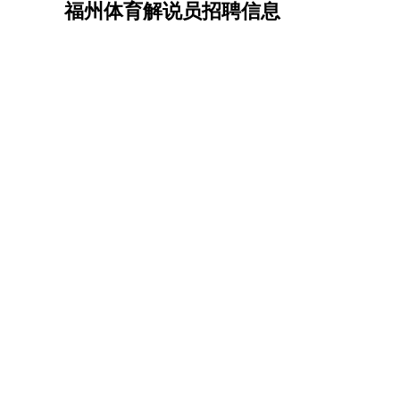
福州体育解说员招聘信息
机械/仪表
：
机械工程
仪器仪表
机电
版图设计
司机
：
商务司机
客车司机
货车司机
出租车司机
班车
物流/仓储
：
快递员
仓库管理
搬运工
物流专员
物流经理
调
贸易/采购
：
外贸专员
外贸经理
采购员
采购经理
商务专员
保险/理赔
：
保险推销
保险顾问
核保理赔
保险经纪人
保险
餐饮类
：
厨师
服务员
传菜员
面点师
洗碗工
后厨
杂工
酒店/旅游
：
酒店前台
酒店服务员
行李员
大堂经理
酒店管
超市/销售
：
促销导购
营业员
收银员
理货员
食品加工
品类
美容/美发
：
发型师
美容师
化妆师
美甲师
美发助理
洗头工
保健/按摩
：
按摩师
针灸推拿
足疗师
搓澡工
盲人按摩
娱乐/影视
：
礼仪
调酒师
摄影师
主持人
配音员
后期制作
技术开发
：
程序员
网页设计
技术专员
软件工程师
测试工
产品管理
：
产品经理
产品运营
产品助理
项目经理
高级产
电子/电气
：
无线电
电路工程
自动化
电子维修
产品工艺
家政/安保
：
保洁
保姆
保安
月嫂
钟点工
洗衣工
护工
育婴