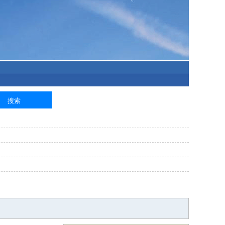
泥工
钢筋工
纺织工
管道工
样衣工
装卸工