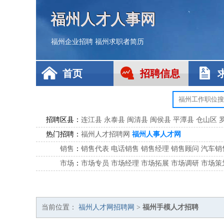
福州人才人事网
福州企业招聘
福州求职者简历
首页
招聘信息
招聘区县：
连江县
永泰县
闽清县
闽侯县
平潭县
仓山区
热门招聘：
福州人才招聘网
福州人事人才网
销售
：
销售代表
电话销售
销售经理
销售顾问
汽车销
市场
：
市场专员
市场经理
市场拓展
市场调研
市场策
客服
：
客服专员
电话客服
客服经理
售后服务
客户关
公关
：
公关员
公关经理
媒介专员
媒介经理
会展专员
技工/工人
：
普工
电工
木工
钳工
焊工
钣金工
锅炉工
油漆
当前位置：
福州人才网招聘网
>
福州手模人才招聘
生产/研发
：
质量管理
生产组长
车间主任
工艺设计
生产总