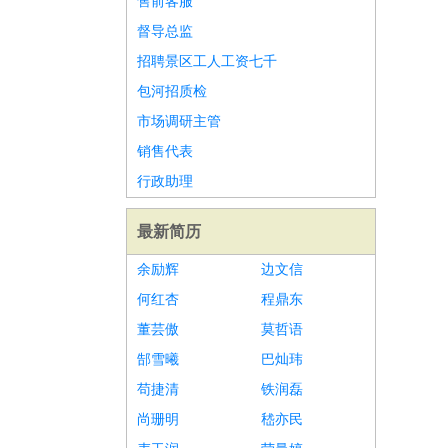
售前客服
督导总监
招聘景区工人工资七千
包河招质检
市场调研主管
销售代表
行政助理
最新简历
余励辉
边文信
何红杏
程鼎东
董芸傲
莫哲语
郜雪曦
巴灿玮
苟捷清
铁润磊
尚珊明
嵇亦民