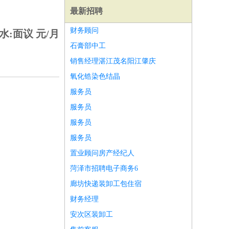
最新招聘
财务顾问
水:面议 元/月
石膏部中工
销售经理湛江茂名阳江肇庆
氧化锆染色结晶
服务员
服务员
服务员
服务员
置业顾问房产经纪人
菏泽市招聘电子商务6
师
前端工程师
APP开发
算法工程师
廊坊快递装卸工包住宿
财务经理
安次区装卸工