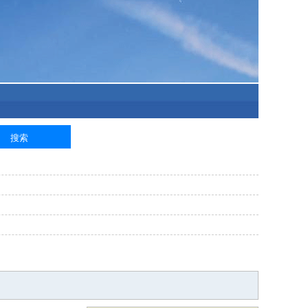
泥工
钢筋工
纺织工
管道工
样衣工
装卸工