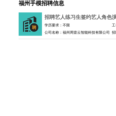
福州手模招聘信息
机械/仪表
：
机械工程
仪器仪表
机电
版图设计
司机
：
商务司机
客车司机
货车司机
出租车司机
班车
招聘艺人练习生签约艺人角色
物流/仓储
：
快递员
仓库管理
搬运工
物流专员
物流经理
调
学历要求：不限
工
贸易/采购
：
外贸专员
外贸经理
采购员
采购经理
商务专员
公司名称：福州周壹云智能科技有限公司
招
保险/理赔
：
保险推销
保险顾问
核保理赔
保险经纪人
保险
餐饮类
：
厨师
服务员
传菜员
面点师
洗碗工
后厨
杂工
酒店/旅游
：
酒店前台
酒店服务员
行李员
大堂经理
酒店管
超市/销售
：
促销导购
营业员
收银员
理货员
食品加工
品类
美容/美发
：
发型师
美容师
化妆师
美甲师
美发助理
洗头工
保健/按摩
：
按摩师
针灸推拿
足疗师
搓澡工
盲人按摩
娱乐/影视
：
礼仪
调酒师
摄影师
主持人
配音员
后期制作
技术开发
：
程序员
网页设计
技术专员
软件工程师
测试工
产品管理
：
产品经理
产品运营
产品助理
项目经理
高级产
电子/电气
：
无线电
电路工程
自动化
电子维修
产品工艺
家政/安保
：
保洁
保姆
保安
月嫂
钟点工
洗衣工
护工
育婴