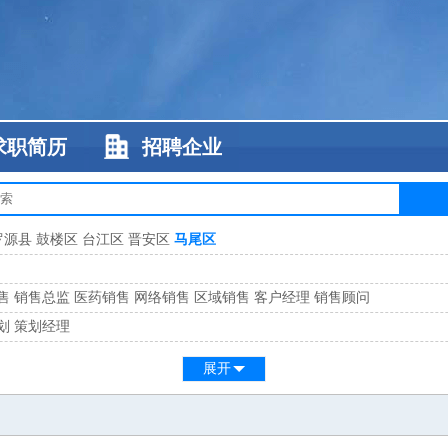
求职简历
招聘企业
罗源县
鼓楼区
台江区
晋安区
马尾区
售
销售总监
医药销售
网络销售
区域销售
客户经理
销售顾问
划
策划经理
系
客服总监
展开
工
缝纫工
维修工
水暖工
车工
叉车工
手机维修
电梯工
操作工
包装工
水
监
高级工程师